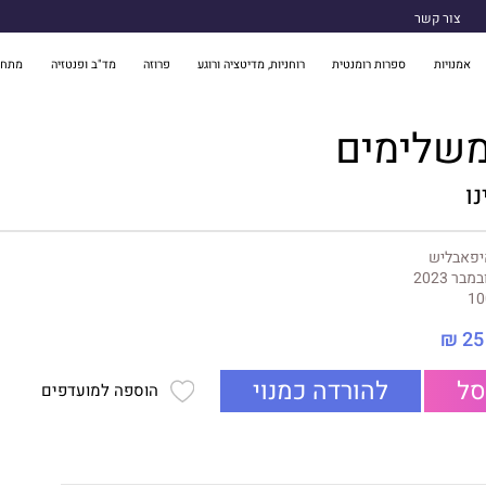
צור קשר
אמנויות
ספרות רומנטית
רוחניות, מדיטציה ורוגע
פרוזה
מד"ב ופנטזיה
מתח 
משלימים
נו
יפאבליש
במבר 2023
10
25 ₪
סל
להורדה כמנוי
הוספה למועדפים