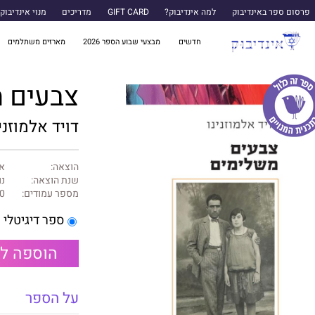
פרסום ספר באינדיבוק
למה אינדיבוק?
GIFT CARD
מדריכים
מנוי אינדיבוק
חדשים
מבצעי שבוע הספר 2026
מארזים משתלמים
צבעים 
דויד אלמוזני
הוצאה:
א
שנת הוצאה:
נו
מספר עמודים:
0
ספר דיגיטלי
הוספה ל
על הספר