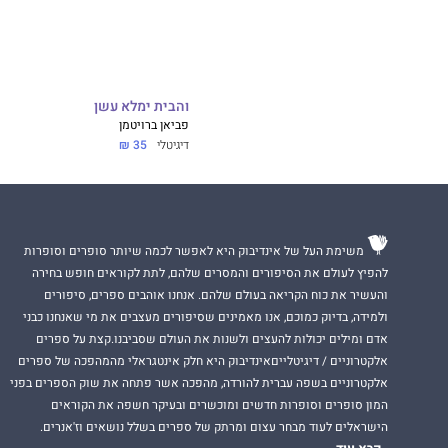
והבית ימלא עשן
פביאן ברויטמן
דיגיטלי
35 ₪
משימת העל של אינדיבוק היא לאפשר לכמה שיותר סופרים וסופרות
להפיץ לעולם את הסיפורים והמסרים שלהם, לתת לקוראים חופש בחירה
והעשיר את כוח הקריאה בעולם שלהם. אנחנו אוהבים ספרים, סיפורים
ולמידה, בדיוק כמוכם, אנו מאמינים שסיפורים מעצבים את מי שאנחנו כבני
אדם ומילים יכולות להעצים ולשנות את העולם שסביבנו.קצת על ספרים
אלקטרוניים / דיגיטלייםאינדיבוק היא חלק אינטגראלי מהמהפכה של ספרים
אלקטרוניים בשפה עברית להורדה, מהפכה אשר פתחה את שוק הספרים בפני
המון סופרים וסופרות חדשים ומוכשרים ובעיקר חשפה את הקוראים
הישראלים לעוד מבחר עצום ומרתק של ספרים בשלל נושאים וז'אנרים.