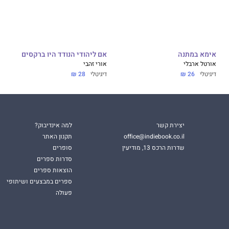
אימא במתנה
אם ליהודי הנודד היו ברקסים
אורטל ארבלי
אורי זהבי
דיגיטלי
26 ₪
דיגיטלי
28 ₪
יצירת קשר
למה אינדיבוק?
office@indiebook.co.il
תקנון האתר
שדרות הרכס 13, מודיעין
סופרים
סדרות ספרים
הוצאות ספרים
ספרים במבצעים ושיתופי
פעולה