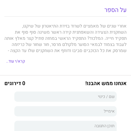
על הספר
אחרי שנים של מאמצים לשרוד בזירת התיאטרון של שיקגו,
השחקנית הצעירה והשאפתנית קירה ראשר משיגה סוף סוף את
תפקיד חייה. המלכוד? התפקיד הראשי במחזה פתיל קצר מאלץ אותה
לעבוד בצמוד לבמאי הסוער מלקולם מרסר, חור שחור של כריזמה
שמרסק את כל הכוכבים סביבו ודוחף את השחקנים שלו עד הקצה -
על הבמה ומחוצה לה.
קרא/י עוד..
קירה משוכנעת שהיא יכולה להתמודד עם מלקולם, אבל ג'ואנה
קאיילר, מייסדת התיאטרון ושותפתו של מלקולם, היא כבר סיפור אחר
לגמרי. ג'ואנה רואה בקירה איום - בגלל שאיפותיה האמנותיות, יחסיה
המעוותים עם מלקולם והסוד המטלטל הקשור להפקה הקרובה.
אנחנו ממש אהבנו!
0 דירוגים
הצגת הבכורה מתקרבת, וקירה וג'ואנה מתחילות להבין שהקיצוניות
המסוכנת של מלקולם מתגמדת לעומת הדברים שהן עצמן מסוגלות
לעשות.
"בספר הביכורים האפל והלוהט שלה, ליין פרגו צוללת עמוק לתוך אזור
הלוחמה הפסיכולוגית של התיאטרון ולוכדת בצורה מושלמת חממה