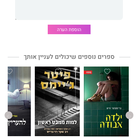
של יריבויות, אהבות וקרבות - על הבמה ומחוצה לה. הספר מטייל על
הקו הדק שבין קורבן לבין נבל, בין המציאות לבין הפנטזיה, נהנה
מתעתועי מחשבה ושולף תפנית אחר תפנית בעלילה תוך כדי דהירה
אל השיא השייקספירי. הדף האחרון ישאיר את הקורא בלי אוויר".
הוספת הערה
איימי ג'נטרי
"יש כאן אלימות, אבל היא לא רק פיזית; היא רגשית ונפשית, אפילו
ספרים נוספים שיכולים לעניין אותך
אינטלקטואלית".
הניו יורק טיימס בוק ריוויו
"פתלתל, סקסי, אמין כל כך שזה מפחיד. הדפים מדממים תערובת
מרתקת של קולות, תרבות מקומית וטיפוסים. קריאת חובה לחובבי
ברבור שחור".
ג'סיקה סטראוסר