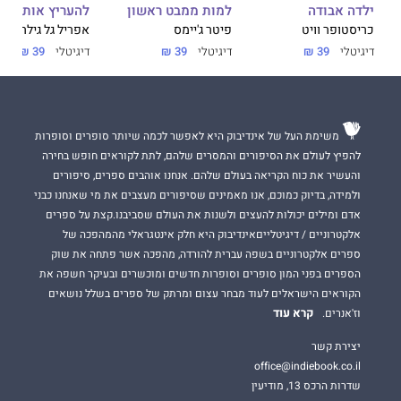
למות ממבט ראשון
להעריץ אותה
ילדה אבודה
פיטר ג'יימס
אפריל גל גילרוביץ'
כריסטופר וויט
דיגיטלי
39 ₪
דיגיטלי
39 ₪
דיגיטלי
39 ₪
משימת העל של אינדיבוק היא לאפשר לכמה שיותר סופרים וסופרות
להפיץ לעולם את הסיפורים והמסרים שלהם, לתת לקוראים חופש בחירה
והעשיר את כוח הקריאה בעולם שלהם. אנחנו אוהבים ספרים, סיפורים
ולמידה, בדיוק כמוכם, אנו מאמינים שסיפורים מעצבים את מי שאנחנו כבני
אדם ומילים יכולות להעצים ולשנות את העולם שסביבנו.קצת על ספרים
אלקטרוניים / דיגיטלייםאינדיבוק היא חלק אינטגראלי מהמהפכה של
ספרים אלקטרוניים בשפה עברית להורדה, מהפכה אשר פתחה את שוק
הספרים בפני המון סופרים וסופרות חדשים ומוכשרים ובעיקר חשפה את
הקוראים הישראלים לעוד מבחר עצום ומרתק של ספרים בשלל נושאים
קרא עוד
וז'אנרים.
יצירת קשר
office@indiebook.co.il
שדרות הרכס 13, מודיעין