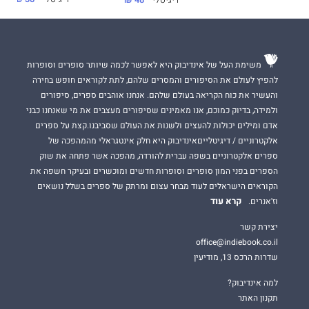
דיגיטלי
48 ₪
משימת העל של אינדיבוק היא לאפשר לכמה שיותר סופרים וסופרות
להפיץ לעולם את הסיפורים והמסרים שלהם, לתת לקוראים חופש בחירה
והעשיר את כוח הקריאה בעולם שלהם. אנחנו אוהבים ספרים, סיפורים
ולמידה, בדיוק כמוכם, אנו מאמינים שסיפורים מעצבים את מי שאנחנו כבני
אדם ומילים יכולות להעצים ולשנות את העולם שסביבנו.קצת על ספרים
אלקטרוניים / דיגיטלייםאינדיבוק היא חלק אינטגראלי מהמהפכה של
ספרים אלקטרוניים בשפה עברית להורדה, מהפכה אשר פתחה את שוק
הספרים בפני המון סופרים וסופרות חדשים ומוכשרים ובעיקר חשפה את
הקוראים הישראלים לעוד מבחר עצום ומרתק של ספרים בשלל נושאים
קרא עוד
וז'אנרים.
יצירת קשר
office@indiebook.co.il
שדרות הרכס 13, מודיעין
למה אינדיבוק?
תקנון האתר