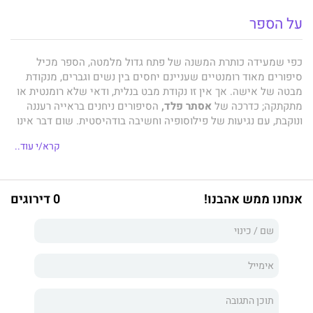
על הספר
כפי שמעידה כותרת המשנה של פתח גדול מלמטה, הספר מכיל
סיפורים מאוד רומנטיים שעניינם יחסים בין נשים וגברים, מנקודת
מבטה של אישה. אך אין זו נקודת מבט בנלית, ודאי שלא רומנטית או
מתקתקה; כדרכה של
אסתר פלד,
הסיפורים ניחנים בראייה רעננה
ונוקבת, עם נגיעות של פילוסופיה וחשיבה בודהיסטית. שום דבר אינו
מובן מאליו, שום דבר אינו נגוע בסנטימנטליות.
קרא/י עוד..
שום דבר אינו מובן מאליו. מה שנראה כמו 34 סיפורים הוא בעצם
מעין רומן בהמשכים. בשער הראשון: על נישואים, גירושים ופרידה.
בשער השני על רומן עם "גבר חדש" ועל מיניות. בשער השלישי על
אישה שבחרה לחיות לבדה, המתבוננת על יחסה של החברה לאישה
אנחנו ממש אהבנו!
0 דירוגים
שחיה לבדה.
הפרוזה של
אסתר פלד
מערבת יכולת לעמוד על דקויות של רגש, ועם
זאת היא מלאת הומור. לצד אלה עומדת המחשבה הצלולה, שנתמכת
בידע נרחב בפילוסופיה מזרחית ובידע פסיכואנליטי תיאורטי ופרקטי.
נקודות המשען הללו מעניקות לכתיבתה של פלד עומק נדיר לצד