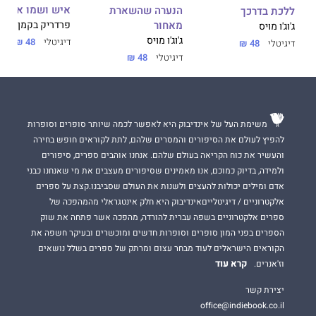
איש ושמו אובה
הנערה שהשארת
ללכת בדרכך
מאחור
פרדריק בקמן
ג'וג'ו מויס
ג'וג'ו מויס
דיגיטלי
48 ₪
דיגיטלי
48 ₪
דיגיטלי
48 ₪
משימת העל של אינדיבוק היא לאפשר לכמה שיותר סופרים וסופרות
להפיץ לעולם את הסיפורים והמסרים שלהם, לתת לקוראים חופש בחירה
והעשיר את כוח הקריאה בעולם שלהם. אנחנו אוהבים ספרים, סיפורים
ולמידה, בדיוק כמוכם, אנו מאמינים שסיפורים מעצבים את מי שאנחנו כבני
אדם ומילים יכולות להעצים ולשנות את העולם שסביבנו.קצת על ספרים
אלקטרוניים / דיגיטלייםאינדיבוק היא חלק אינטגראלי מהמהפכה של
ספרים אלקטרוניים בשפה עברית להורדה, מהפכה אשר פתחה את שוק
הספרים בפני המון סופרים וסופרות חדשים ומוכשרים ובעיקר חשפה את
הקוראים הישראלים לעוד מבחר עצום ומרתק של ספרים בשלל נושאים
קרא עוד
וז'אנרים.
יצירת קשר
office@indiebook.co.il