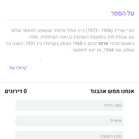
על הספר
הנרי שרייר (1906 - 1973) היה אסיר צרפתי שנשפט למאסר עולם
עם עבודת פרך במושבת העונשין בגיאנה הצרפתית. ספרו
האוטוביוגרפי
פרפר
נכתב ב-1968 ועוסק בקורותיו בין 1931, השנה בה
נשפט, ועד 1944, אז יצא לחופשי.
קורות חייו כמתואר בספרו הם מסכת מתמשכת של התמודדות עם
תנאי הכליאה הקשים במושבת העונשין מוכת המלריה ומחלות
קרא/י עוד..
אחרות, תוך הפגנת כושר עמידה יוצא דופן, יכולת הישרדות, תעוזה,
אלתור ונסיונות בריחה בלתי פוסקים.
אנחנו ממש אהבנו!
0 דירוגים
למרות שהפרטים העיקריים בספרו נתמכים בעדויות נוספות, הרי
שהסופר עצמו מודה שייתכן שפרטים מסוימים בסיפורו אינם
מדויקים בשל הזמן הרב שחלף עד שהעלה אותם על הכתב.