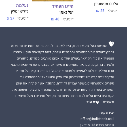
אלכס אפשטיין
נעלמת
היינו העתיד
דיגיטלי
25 ₪
ג'יליאן פלין
יעל נאמן
דיגיטלי
37 ₪
דיגיטלי
48 ₪
משימת העל של אינדיבוק היא לאפשר לכמה שיותר סופרים וסופרות
להפיץ לעולם את הסיפורים והמסרים שלהם, לתת לקוראים חופש בחירה
והעשיר את כוח הקריאה בעולם שלהם. אנחנו אוהבים ספרים, סיפורים
ולמידה, בדיוק כמוכם, אנו מאמינים שסיפורים מעצבים את מי שאנחנו כבני
אדם ומילים יכולות להעצים ולשנות את העולם שסביבנו.קצת על ספרים
אלקטרוניים / דיגיטלייםאינדיבוק היא חלק אינטגראלי מהמהפכה של
ספרים אלקטרוניים בשפה עברית להורדה, מהפכה אשר פתחה את שוק
הספרים בפני המון סופרים וסופרות חדשים ומוכשרים ובעיקר חשפה את
הקוראים הישראלים לעוד מבחר עצום ומרתק של ספרים בשלל נושאים
קרא עוד
וז'אנרים.
יצירת קשר
office@indiebook.co.il
שדרות הרכס 13, מודיעין