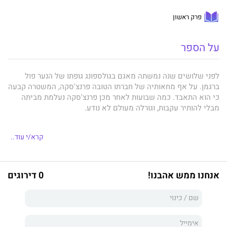
פרק ראשון
על הספר
לפני שלושים שנה נמשתה מאגם בגולספונג גופתו של הנער פול
ברגמן. על אף מחאותיה של חברתו הטובה פרנצ'סקה, המשטרה קבעה
כי הוא התאבד. כמה שבועות לאחר מכן פרנצ'סקה נעלמת מביתה
מבלי להותיר עקבות, וגורלה מעולם לא נודע.
קרא/י עוד..
השוטרת צ'ארלי לאנגר חוזרת שוב לעיירה שבה נולדה, רדופת זיכרונות
מילדוּת מורכבת. האחוזה שאותה הכירה כילדה עדיין מופיעה
בחלומותיה, כמו גם הנערה הנעדרת שפעם התגוררה בה. צ'ארלי
אנחנו ממש אהבנו!
0 דירוגים
משוכנעת שהחקירה טויחה בזמנו ונחושה בדעתה לחשוף את מה
שאירע לפני עשורים.
אך העניין שהיא מגלה בהיעלמותה של פרנצ'סקה חושף בריתות של