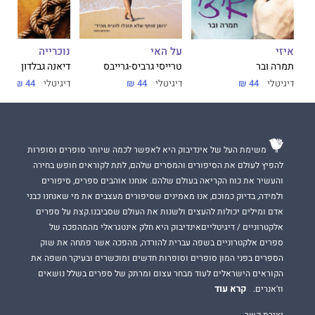
על האי
נוכרייה
איזי
טרייסי גרביס-גרייבס
דיאנה גבלדון
תמרה ובר
דיגיטלי
44 ₪
דיגיטלי
44 ₪
דיגיטלי
44 ₪
משימת העל של אינדיבוק היא לאפשר לכמה שיותר סופרים וסופרות
להפיץ לעולם את הסיפורים והמסרים שלהם, לתת לקוראים חופש בחירה
והעשיר את כוח הקריאה בעולם שלהם. אנחנו אוהבים ספרים, סיפורים
ולמידה, בדיוק כמוכם, אנו מאמינים שסיפורים מעצבים את מי שאנחנו כבני
אדם ומילים יכולות להעצים ולשנות את העולם שסביבנו.קצת על ספרים
אלקטרוניים / דיגיטלייםאינדיבוק היא חלק אינטגראלי מהמהפכה של
ספרים אלקטרוניים בשפה עברית להורדה, מהפכה אשר פתחה את שוק
הספרים בפני המון סופרים וסופרות חדשים ומוכשרים ובעיקר חשפה את
הקוראים הישראלים לעוד מבחר עצום ומרתק של ספרים בשלל נושאים
קרא עוד
וז'אנרים.
יצירת קשר