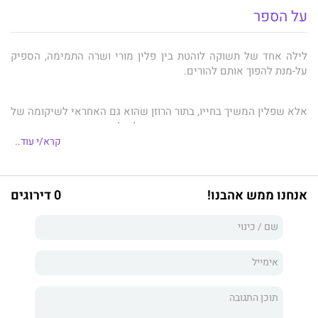
על הספר
לילה אחד של תשוקה לוהטת בין פלין מורי ושרה התמימה, הספיק
על-מנת להפוך אותם להורים.
אלא שפלין המשיך בחייו, בתור הרוזן שהוא גם האחראי לשיקומה של
אחוזת דנמורי המרוששת, ושרה נשארה לגדל את בנם, כאם יחידה.
קרא/י עוד..
שש שנים אחר-כך, מגלה הרוזן האירי המקסים שיש לו צאצא.
הוא מתכוון לתבוע חזקה עליו, אלא שהמפגש המחודש עם שרה,
אנחנו ממש אהבנו!
0 דירוגים
מצית מחדש להבות של תשוקה.
האם זה בסיס מספיק לנישואים? ועד כמה מסוגלת שרה, שכבר
אהבה פעם אחת ונזנחה, לתת הזדמנות שנייה לאבי בנה?