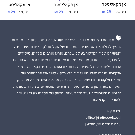
אן מקאליסטר
אן מקאליסטר
אן מקאליסטר
דיגיטלי
29 ₪
דיגיטלי
29 ₪
דיגיטלי
29 ₪
משימת העל של אינדיבוק היא לאפשר לכמה שיותר סופרים וסופרות
להפיץ לעולם את הסיפורים והמסרים שלהם, לתת לקוראים חופש בחירה
והעשיר את כוח הקריאה בעולם שלהם. אנחנו אוהבים ספרים, סיפורים
ולמידה, בדיוק כמוכם, אנו מאמינים שסיפורים מעצבים את מי שאנחנו כבני
אדם ומילים יכולות להעצים ולשנות את העולם שסביבנו.קצת על ספרים
אלקטרוניים / דיגיטלייםאינדיבוק היא חלק אינטגראלי מהמהפכה של
ספרים אלקטרוניים בשפה עברית להורדה, מהפכה אשר פתחה את שוק
הספרים בפני המון סופרים וסופרות חדשים ומוכשרים ובעיקר חשפה את
הקוראים הישראלים לעוד מבחר עצום ומרתק של ספרים בשלל נושאים
קרא עוד
וז'אנרים.
יצירת קשר
office@indiebook.co.il
שדרות הרכס 13, מודיעין