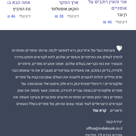
דני ספרים
אני והאין רוכבים על
ארץ הפקר
אתה הבא בתור
אופניים
הוקאן אוסטלונד
גרג הורביץ
רן ובר
דיגיטלי
38 ₪
דיגיטלי
46 ₪
דיגיטלי
46 ₪
דבר עורכת האתר:
מותחן מלא קצב, סערה וריגושים שמשאיר אותך על קצה הכסא
וברטט לב.
משימת העל של אינדיבוק היא לאפשר לכמה שיותר סופרים וסופרות
שפע של מפנים בעלילה והפתעות מוסיפים להנאת הקריאה ולעונג.
להפיץ לעולם את הסיפורים והמסרים שלהם, לתת לקוראים חופש בחירה
והעשיר את כוח הקריאה בעולם שלהם. אנחנו אוהבים ספרים, סיפורים
ולמידה, בדיוק כמוכם, אנו מאמינים שסיפורים מעצבים את מי שאנחנו כבני
אדם ומילים יכולות להעצים ולשנות את העולם שסביבנו.קצת על ספרים
אלקטרוניים / דיגיטלייםאינדיבוק היא חלק אינטגראלי מהמהפכה של
ספרים אלקטרוניים בשפה עברית להורדה, מהפכה אשר פתחה את שוק
הספרים בפני המון סופרים וסופרות חדשים ומוכשרים ובעיקר חשפה את
הקוראים הישראלים לעוד מבחר עצום ומרתק של ספרים בשלל נושאים
קרא עוד
וז'אנרים.
יצירת קשר
office@indiebook.co.il
שדרות הרכס 13, מודיעין