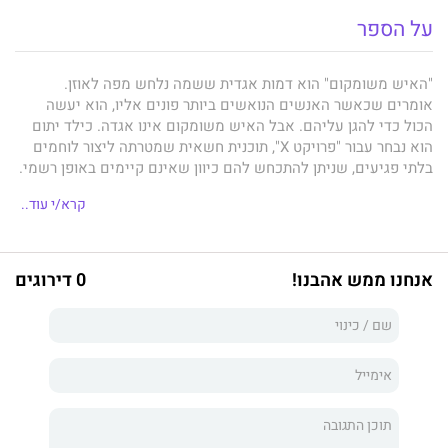
על הספר
"האיש משומקום" הוא דמות אגדית ששמה נלחש מפה לאוזן.
אומרים שכאשר האנשים הנואשים ביותר פונים אליו, הוא יעשה
הכול כדי להגן עליהם. אבל האיש משומקום אינו אגדה. כילד יתום
הוא נבחר עבור "פרויקט X", תוכנית חשאית שמטרתה ליצור לוחמים
בלתי פגיעים, שניתן להתכחש להם כיוון שאינם קיימים באופן רשמי.
לאחר שעבר הכשרה מיוחדת, הוא ניצל את כישוריו יוצאי הדופן
קרא/י עוד..
ונעלם. אבל עכשיו מישהו נמצא בעקבותיו, מישהו שעבר הכשרה
דומה, מישהו שמטרתו היא למצוא ולחסל אותו.
אנחנו ממש אהבנו!
0 דירוגים
האם אתם זקוקים לעזרה?
זוהי תמיד השאלה הראשונה שהאיש משומקום שואל. הם מתקשרים
אליו כאשר לא נותר להם עוד איש לפנות אליו. בהיותו ילד הוא נבחר
ונלקח מבית היתומים שבו התגורר.
הם גידלו אותו ואימנו אותו במסגרת "פרויקט X", תוכנית סודית ביותר
שבמסגרתה הוא נשלח למקומות המסוכנים ביותר בעולם כדי לבצע