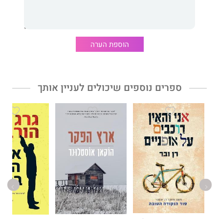
משימות, שהממשלה הכחישה כל קשר אליהן. ואז הוא ברח
מהפרויקט בעזרת כל הכישורים שרכש במסגרתו ונעלם. כעת מטרתו
היחידה היא לעזור לכל אותם אנשים הזקוקים נואשות לעזרתו.
אבל מישהו נמצא בעקבותיו. זהו אדם כמותו, חבר "פרויקט X" שיודע
הוספת הערה
סודות אפלים מעברו של האיש משומקום, וכל רצונו הוא לעצור בעדו.
ספרים נוספים שיכולים לעניין אותך
גרג הורביץ
הוא אחד הכוחות העולים בספרות המתח העולמית. ספריו
מתורגמים לעשרות שפות בכל העולם ומככבים באופן קבוע ברשימות
רבי המכר של הניו-יורק טיימס ומקומות נוספים.
פרויקט X
הוא הספר הראשון בסדרת המתח החדשה שלו, בה מככבת
דמותו של "האיש משומקום". זכויות ההסרטה על הספר נמכרו לחברת
"וורנר בראדרס".
הורביץ מתגורר עם משפחתו בלוס אנג'לס, שם הוא כותב גם תסריטים
לקולנוע ולטלוויזיה, וכן סיפורי קומיקס.
גם ספריו
האיש משומקום
ו
אתה הבא בתור
יצאו בעברית בהוצאת