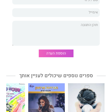
לא לפתח ציפיות לאהבה ולמשפחה
- זה לא הזמן לרומנטיקה!
פרויקט
אבא
מאת הסופרת
מרב צ'יקו
הוא רומן על אישה שנמאס לה
להמתין לאביר על הסוס הלבן ומחליטה להביא לעולם ילד בהליך
תרומת זרע, ואז במהלך אמיץ מחליטה לאתר את התורם לפי שביל של
רמזים שמוביל אליו.
הוספת הערה
ספרים נוספים שיכולים לעניין אותך