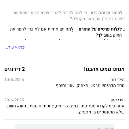
.
לבחור תרומת זרע
- כי למה לחכות לאביר שלא מגיע כשאפשר
פשוט להזמין את האב מקטלוג?
לגלות פרטים על התורם
– לְמה יש אחיות אם לא כדי להפר את
החוק בשבילך?
להתחיל לעבוד במקום העבודה של התורם
- כי מי יכול לעמוד
בסקרנות?
קרא/י עוד..
לשלול גברים בזה אחר זה
- על ידי חשיפת החזה שלהם וחיפוש
אחר כתם לידה. עבודה קשה, ללא ספק, אבל מישהו חייב לעשות
אותה.
אנחנו ממש אהבנו!
2 דירוגים
לגלות מה תום עושה במעליות
- משהו מוזר מאוד בנוכחות
הקבועה שלו שם, אני בטוחה.
מיקי דור
10/6/2025
לקרוא ספרים על הורות
- כי ידע זה כוח, גם אם אני לא יודעת מי
ספר מדהים!! מרגש, מצחיק, שנון וסוחף
האב.
לחפש תשובות במקומות לא צפויים
- כמו בחדרי הלבשה או
מירי קטן
29/6/2025
בעמדת מתקן המים.
איזה כיף לקרוא ספר כזה! כתיבה זורמת, צחקתי ודמעתי. נושא חשוב
לארגן מפגש עם הגברים הפוטנציאליים
– חוף ים או בדיקת
שלא מתעסקים בו מספיק.
די־אן־איי?
לגלות מה זה אומר להיות אם חד־הורית
- זה בטח לא מה שראיתי
בסרטים הרומנטיים.