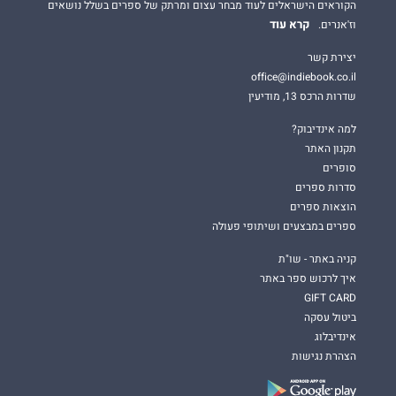
הקוראים הישראלים לעוד מבחר עצום ומרתק של ספרים בשלל נושאים
קרא עוד
וז'אנרים.
יצירת קשר
office@indiebook.co.il
שדרות הרכס 13, מודיעין
למה אינדיבוק?
תקנון האתר
סופרים
סדרות ספרים
הוצאות ספרים
ספרים במבצעים ושיתופי פעולה
קניה באתר - שו"ת
איך לרכוש ספר באתר
GIFT CARD
ביטול עסקה
אינדיבלוג
הצהרת נגישות