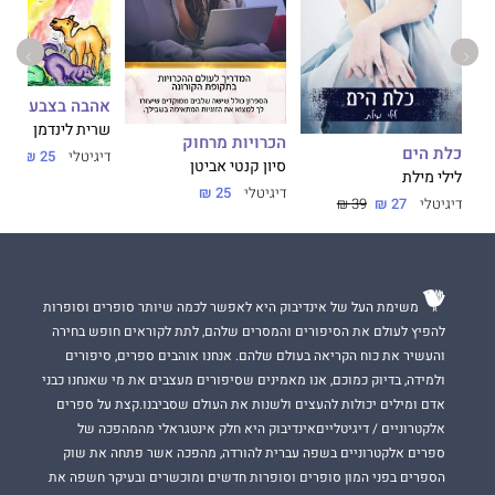
אהבה בצבעים
שרית לינדמן
הכרויות מרחוק
כלת הים
דיגיטלי
25 ₪
סיון קנטי אביטן
לילי מילת
דיגיטלי
25 ₪
דיגיטלי
27 ₪
39 ₪
משימת העל של אינדיבוק היא לאפשר לכמה שיותר סופרים וסופרות
להפיץ לעולם את הסיפורים והמסרים שלהם, לתת לקוראים חופש בחירה
והעשיר את כוח הקריאה בעולם שלהם. אנחנו אוהבים ספרים, סיפורים
ולמידה, בדיוק כמוכם, אנו מאמינים שסיפורים מעצבים את מי שאנחנו כבני
אדם ומילים יכולות להעצים ולשנות את העולם שסביבנו.קצת על ספרים
אלקטרוניים / דיגיטלייםאינדיבוק היא חלק אינטגראלי מהמהפכה של
ספרים אלקטרוניים בשפה עברית להורדה, מהפכה אשר פתחה את שוק
הספרים בפני המון סופרים וסופרות חדשים ומוכשרים ובעיקר חשפה את