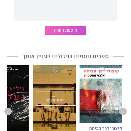
אתיופית ששמה זילזיל טיבס. אותה "אישה כושית צעירה" - כך
במילותיו של פֶּקח – מגיעה לעבודה מדי בוקר על מעבורת שחוצה את
נהר הסמבטיון, והמרחק הפיזי והמנטלי הרב בין עולמה הקרתני לעולמו
האורבני הסוער של פֶּקח מלהיט את רוחו. בעיניו היא צאצאית
לאותם יהודים אדמונים מיתולוגיים. מישהי מעולם אחר. טהור לגמרי.
הוספת הערה
הוא הולך בעקבותיה לערב שירה, אוזר אומץ ומזמין אותה לסרט. הוא
ספרים נוספים שיכולים לעניין אותך
מחליט לצלוח את הנהר בעבורה, לפחות במחשבותיו, אך צולל במהרה
למצולות תודעתו ולתהומות נפשו. במסע ההתפכחות של פֶּקח נשזרים
זיכרונות מילדותו כבן למשפחה קרניבורית מהפריפריה שבראשה עומד
אב־צייד, קבלן בניין מחוספס המבקש לחנוך את בנו וללמדו גבר מַהו.
גיבורה נוספת ברומן "פֶּקח" היא הספרות העברית עצמה (והלשון
העברית), שזוכה כאן למגוון מסחרר של מחוות – בדמות שילוב של
ציטוטים מיצירות אחרות, פרפראזות והֶרמזים ספרותיים בסיפורו של
פֶּקח – כמו גם לעין ביקורתית ואוהבת הבוחנת את יחסי הקִרבה
והריחוק שבינה לבין המְספר. מן ההיבט האסתטי, "פֶּקח" שואב
השראה מזרם
קיצורי דרך הביתה