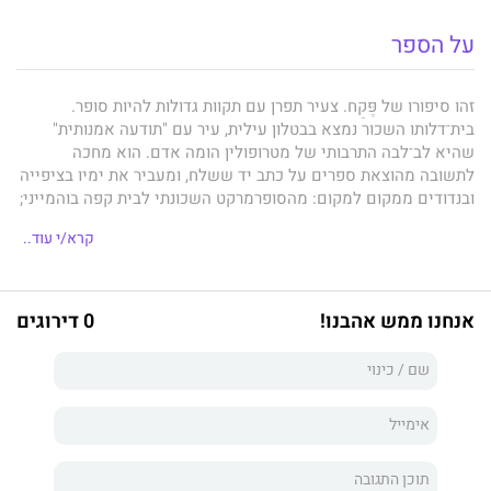
על הספר
זהו סיפורו של פֶּקַח. צעיר תפרן עם תקוות גדולות להיות סופר.
בית־דלותו השכור נמצא בבטלון עילית, עיר עם "תודעה אמנותית"
שהיא לב־לבה התרבותי של מטרופולין הומה אדם. הוא מחכה
לתשובה מהוצאת ספרים על כתב יד ששלח, ומעביר את ימיו בציפייה
ובנדודים ממקום למקום: מהסופרמרקט השכונתי לבית קפה בוהמייני;
מחנות
קרא/י עוד..
של רשת ספרים למועדון אפלולי; מקיטון עלוב ועמוס פגרי מקקים
למסדרונות בית חולים עירוני. פֶּקח נמנע ממגע עם אנשים ונרתע
מכפות ידיים לחות, ממרקמי נייר, מרֵיחות וממראות. הוא מסתחרר
במחשבותיו ובערגתו לַחיים הרוחניים שמבטיחה העיר המבעבעת, בז
אנחנו ממש אהבנו!
0 דירוגים
לטיפשות שסביבו ולמופעיה השונים של הנאורוּת, ופוחד, פחד מוות,
מן המוות. הוא חולם על "ספריית האלוהים", גן העדן שאליו נשלחים
הסופרים העבריים, אך נשפט בבית דין של מטה, בהיכלות הצדק של
בטלון, על חובות ארנונה ופיגורים בתשלומי דו"חות.
פֶּקח
הוא גם סיפור אהבה פשוט בין צעיר עירוני לקופאית סופרמרקט