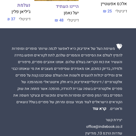
התודעה שעיצב ג'יימס ג'ויס ביצירותיו המאוחרות. מן ההיבט המבני,
אלכס אפשטיין
נעלמת
היינו העתיד
זהו רומן פיקרסקי נוסח וולטר ומנדלי מוכר ספרים.
דיגיטלי
25 ₪
ג'יליאן פלין
יעל נאמן
דיגיטלי
37 ₪
דיגיטלי
48 ₪
פֶּקח
הוא רומן הביכורים של המשורר והעורך
יהודה ויזן
. הספר זיכה
את ויזן בפרס שרת התרבות לסופרים בראשית דרכם לשנת תשע"ה.
משימת העל של אינדיבוק היא לאפשר לכמה שיותר סופרים וסופרות
להפיץ לעולם את הסיפורים והמסרים שלהם, לתת לקוראים חופש בחירה
והעשיר את כוח הקריאה בעולם שלהם. אנחנו אוהבים ספרים, סיפורים
ולמידה, בדיוק כמוכם, אנו מאמינים שסיפורים מעצבים את מי שאנחנו כבני
אדם ומילים יכולות להעצים ולשנות את העולם שסביבנו.קצת על ספרים
אלקטרוניים / דיגיטלייםאינדיבוק היא חלק אינטגראלי מהמהפכה של
ספרים אלקטרוניים בשפה עברית להורדה, מהפכה אשר פתחה את שוק
הספרים בפני המון סופרים וסופרות חדשים ומוכשרים ובעיקר חשפה את
הקוראים הישראלים לעוד מבחר עצום ומרתק של ספרים בשלל נושאים
קרא עוד
וז'אנרים.
יצירת קשר
office@indiebook.co.il
שדרות הרכס 13, מודיעין