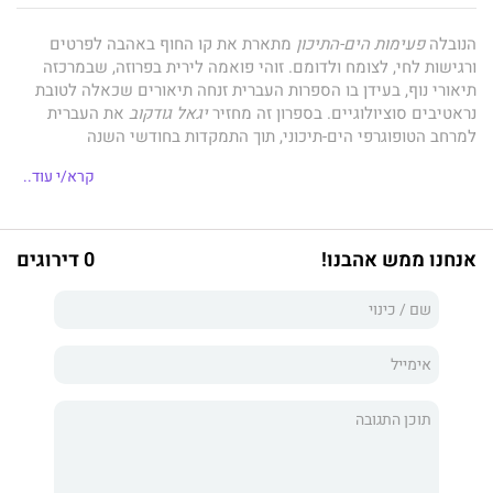
הנובלה
פעימות הים-התיכון
מתארת את קו החוף באהבה לפרטים
ורגישות לחי, לצומח ולדומם. זוהי פואמה לירית בפרוזה, שבמרכזה
תיאורי נוף, בעידן בו הספרות העברית זנחה תיאורים שכאלה לטובת
נראטיבים סוציולוגיים. בספרון זה מחזיר
יגאל גודקוב
את העברית
למרחב הטופוגרפי הים-תיכוני, תוך התמקדות בחודשי השנה
ומאפייניהם, כפי שחוֹוה אותם גולש-גלים. זוהי נובלה שבה נשמת
קרא/י עוד..
המקום היא הגיבורה הראשית, ושינויי מזג-האוויר תופסים את קדמת
הבמה, בתקופה בה חיינו האורבניים גורמים לנו להחמיץ גווני תנודות
קיומיות אלה. נקודת המוצא לספר זה הינה 'שנת הגנן' של קארל
צ'אפק, מבחינת החלוקה לחודשי השנה, אבל גודקוב מפליג אל
אנחנו ממש אהבנו!
0 דירוגים
הים-התיכון, במעין אידיליה פאסטורלית שירית, פרי עטו-מכחולו של
צייר במילים. זהו ספרו השלישי של
יגאל גודקוב,
אחרי הרומן האפי
המיותרים
, שזכה להערכת מבקרים וקטעים ממנו פורסמו בכתבי-עת
ספרותיים, והנובלה
ישראל הרפד.
שניהם, כמו גם ספר זה, הופיעו
בהוצאת 'חבצלת החוף', בעלת השם ההולם את המקומיות של ספרי
הסופר. יובל גלעד