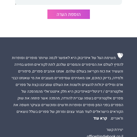
הוספת הערה
משימת העל של אינדיבוק היא לאפשר לכמה שיותר סופרים וסופרות
להפיץ לעולם את הסיפורים והמסרים שלהם, לתת לקוראים חופש בחירה
והעשיר את כוח הקריאה בעולם שלהם. אנחנו אוהבים ספרים, סיפורים
ולמידה, בדיוק כמוכם, אנו מאמינים שסיפורים מעצבים את מי שאנחנו כבני
אדם ומילים יכולות להעצים ולשנות את העולם שסביבנו.קצת על ספרים
אלקטרוניים / דיגיטלייםאינדיבוק היא חלק אינטגראלי מהמהפכה של
ספרים אלקטרוניים בשפה עברית להורדה, מהפכה אשר פתחה את שוק
הספרים בפני המון סופרים וסופרות חדשים ומוכשרים ובעיקר חשפה את
הקוראים הישראלים לעוד מבחר עצום ומרתק של ספרים בשלל נושאים
קרא עוד
וז'אנרים.
יצירת קשר
office@indiebook.co.il