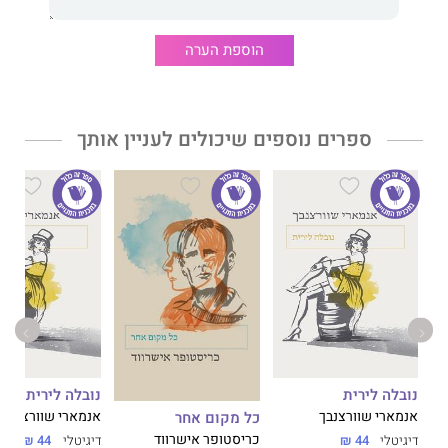
התפיסה הרווחת ש
אוסמו דזאי
כתב בספריו בעצם את סיפור חייו, אין
בה די כדי להסביר כיצד במשך עשרות שנים לאחר מותו יצירותיו
מככבות ברשימות רבי המכר ביפן. אוסמו דזאי כותב בשפה פשוטה
הוספת הערה
וישירה המדברת אל הקורא ומאפשרת לו בנקל להזדהות עם גיבוריו.
החשיפה, המודעות העצמית חסרת הפשרות הקלועה בנרקיסיזם ורגשי
אשמה אצל דזאי יש בה מין אוניברסליות השובה את לב הקורא
המודרני.
ספרים נוספים שיכולים לעניין אותך
״...ממילא אין דבר בעולם שיכול לשמח אותי״
נובלה לירית
נובלה לירית
אנמארי שוורצנבך
אנמארי שוורצנבך
כל מקום אחר
כריסטופר אישרווד
דיגיטלי
44 ₪
דיגיטלי
44 ₪