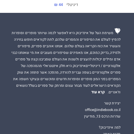
דיגיטלי
44 ₪
משימת העל של אינדיבוק היא לאפשר לכמה שיותר סופרים וסופרות
להפיץ לעולם את הסיפורים והמסרים שלהם, לתת לקוראים חופש בחירה
והעשיר את כוח הקריאה בעולם שלהם. אנחנו אוהבים ספרים, סיפורים
ולמידה, בדיוק כמוכם, אנו מאמינים שסיפורים מעצבים את מי שאנחנו כבני
אדם ומילים יכולות להעצים ולשנות את העולם שסביבנו.קצת על ספרים
אלקטרוניים / דיגיטלייםאינדיבוק היא חלק אינטגראלי מהמהפכה של
ספרים אלקטרוניים בשפה עברית להורדה, מהפכה אשר פתחה את שוק
הספרים בפני המון סופרים וסופרות חדשים ומוכשרים ובעיקר חשפה את
הקוראים הישראלים לעוד מבחר עצום ומרתק של ספרים בשלל נושאים
קרא עוד
וז'אנרים.
יצירת קשר
office@indiebook.co.il
שדרות הרכס 13, מודיעין
למה אינדיבוק?
תקנון האתר