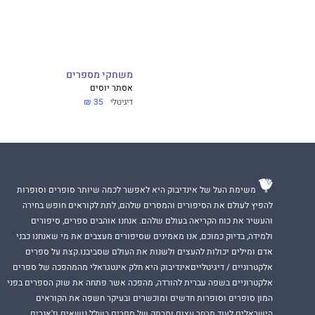
משחקי מספרים
אסתר יוסים
דיגיטלי
35 ₪
משימת העל של אינדיבוק היא לאפשר לכמה שיותר סופרים וסופרות
להפיץ לעולם את הסיפורים והמסרים שלהם, לתת לקוראים חופש בחירה
והעשיר את כוח הקריאה בעולם שלהם. אנחנו אוהבים ספרים, סיפורים
ולמידה, בדיוק כמוכם, אנו מאמינים שסיפורים מעצבים את מי שאנחנו כבני
אדם ומילים יכולות להעצים ולשנות את העולם שסביבנו.קצת על ספרים
אלקטרוניים / דיגיטלייםאינדיבוק היא חלק אינטגראלי מהמהפכה של ספרים
אלקטרוניים בשפה עברית להורדה, מהפכה אשר פתחה את שוק הספרים בפני
המון סופרים וסופרות חדשים ומוכשרים ובעיקר חשפה את הקוראים
הישראלים לעוד מבחר עצום ומרתק של ספרים בשלל נושאים וז'אנרים.