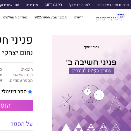
פרסום ספר באינדיבוק
למה אינדיבוק?
GIFT CARD
מדריכים
מנוי אינדיבוק
חדשים
מבצעי שבוע הספר 2026
מארזים משתלמים
פניני חש
נחום יצחקי
הוצאה:
ספ
שנת הוצאה:
יונ
מספר עמודים:
9
ספר דיגיטלי
הוספ
על הספר