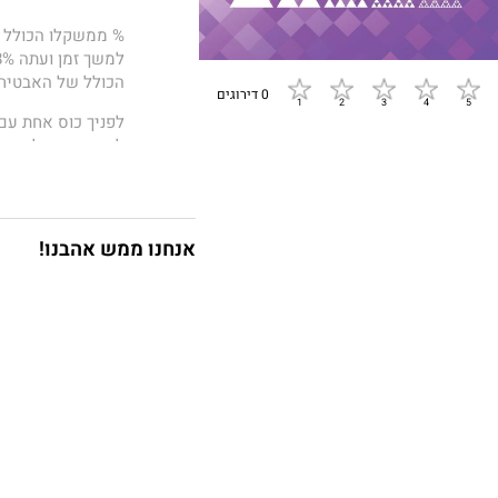
% ממשקלו הכולל 
הכולל של האבטיח
0 דירוגים
לפניך כוס אחת עם 
לכוס המים, לאחר 
יותר יין בכוס המים
את הנ"ל לירח, מה
אנחנו ממש אהבנו!
הארץ?
מדוע הדבורים בכו
פנינים לבוגרים לגי
המתמטיקה, הפיזיקה
ומדריך כיצד פותרי
הקשה, מדגימים ומ
שעות רבות של אתגר
חושב.