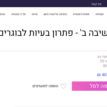
צור קשר
אמנויות
ספרות רומנטית
רוחניות, מדיטציה ורוגע
פרוזה
מד"ב ופנטזיה
מתח 
יבה ב' - פתרון בעיות לבוגרים
רי ניב
י 25
32
40 ₪
ה לסל
הוספה למועדפים