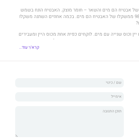
של אבטיח הם מים והשאר – חומר מוצק. האבטיח הונח בשמש
למשך זמן ועתה 98% ממשקלו של האבטיח הם מים. בכמה אחוזים השתנה משקלו
?
יין וכוס שנייה עם מים. לוקחים כפית אחת מכוס היין ומעבירים
מכן מעבירים כפית אחת מכוס המים בחזרה לכוס היין. האם יש
 או יותר מים בכוס היין?
קרא/י עוד..
מה שוקל יותר, ברזל בעל מסה של 1 ק"ג או נוצות בעלות מסה של 1 ק"ג? מעבירים
 תהיה התשובה עכשיו? מה שוקל על הירח יותר מאשר על כדור
ורת בונות את חלת הדבש בצורת תאים משושים?
לֵי התיכון ומעלה מציג פתרון בעיות חשיבה רבות מתחומי ההיגיון,
 והפילוסופיה. הספר מכיל אוסף בעיות נבחר, יפה ומאתגר,
ם אותן בדרכים שונות. החומרים מובאים באופן מדורג מהקל אל
אפשרים פיתוח שיטות חשיבה וכלים לפתרון בעיות, מספקים
 והנאה, ומרחיבים את הדעת. ספר זה יכול וצריך לעניין כל אדם