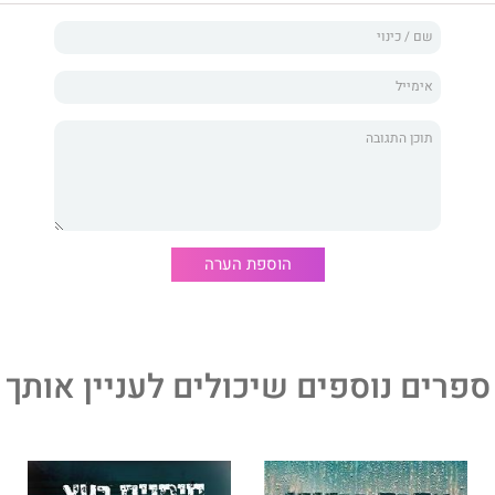
ת, האהבה היא הנשק, היא השריון החזק ביותר אל
מול הרוע
המחשיך את העולם.
ופרת רבי המכר
אן רוז
הוא רומן היסטורי מרגש, המתרחש
לחמת העולם השנייה. זהו סיפור אהבה מסעיר, הלוקח את
נשמתה של משפחת דה רוסי, אל המסע המגלה כי מתוך הכאב
בה לרפא את הפצעים ולהביא מזור גם לנשמה המיוסרת
הסופרת שראו אור בהוצאת יהלומים:
בלו סקיי, ריין סטורם,
יה
, כיכבו ברשימות רבי המכר וזכו להצלחה רבה.
הוספת הערה
ספרים נוספים שיכולים לעניין אותך