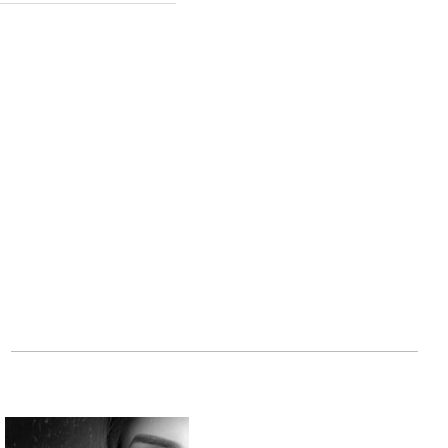
אפילו בלב התופ
פנינה בשלג
מאת ס
באיטליה בתקופת מ
הקוראים אל נבכי 
נחשף כוחה של האה
ביותר.
ספרים נוספים של 
סימנים בעץ
ו
אש ח