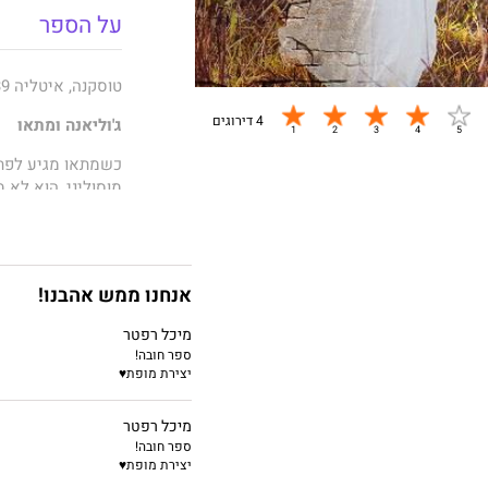
על הספר
טוסקנה, איטליה 1939
4 דירוגים
ג'וליאנה ומתאו
כשמתאו מגיע לפתח
מוסוליני, הוא לא 
כשג'וליאנה חובשת 
בנפשו לנצח.
האנה ותומאס
אנחנו ממש אהבנו!
מאז התרחקה מהגבר
מיכל רפטר
הביטחון שחשה בין ז
ספר חובה!
יצירת מופת♥
תומאס, המנסה להת
את מחשבותיו לנדו
מיכל רפטר
ספר חובה!
יצירת מופת♥