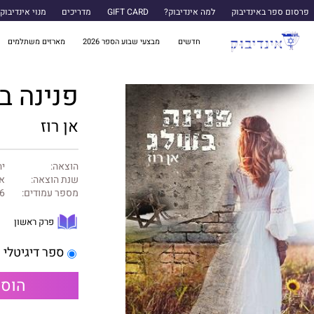
פרסום ספר באינדיבוק
למה אינדיבוק?
GIFT CARD
מדריכים
מנוי אינדיבוק
חדשים
מבצעי שבוע הספר 2026
מארזים משתלמים
פנינה ב
אן רוז
הוצאה:
יה
שנת הוצאה:
או
מספר עמודים:
6
פרק ראשון
ספר דיגיטלי
הוספ