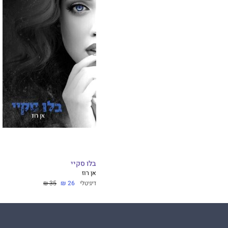
בלו סקיי
אן רוז
דיגיטלי
26 ₪
35 ₪