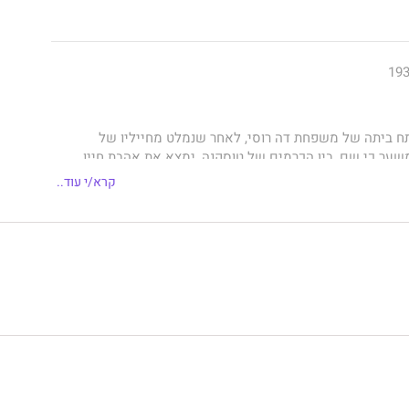
 ביתה של משפחת דה רוסי, לאחר שנמלט מחייליו של
משער כי שם, בין הכרמים של טוסקנה, ימצא את אהבת חייו.
קרא/י עוד..
את פצעיו של הפרטיזן היהודי, היא לא יודעת כי נפשה תיקשר
 שהציל את חייה ידעה האנה שלעולם לא תחוש עוד את
רועותיו.
כחש לרגשותיו כלפיה, מאמין כי תחושת האחריות היא המביאה
ד אליה, אך מגלה כי נשמתו לעולם לא תהיה שלמה בלעדיה.
***