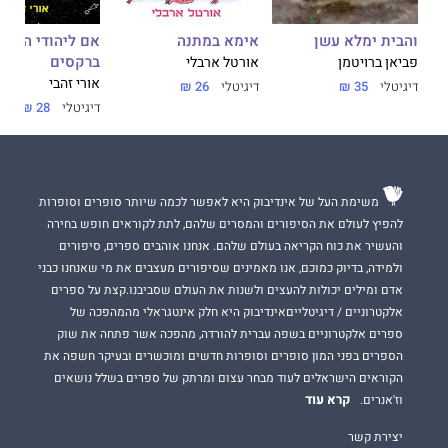
אימא במתנה
והבית ימלא עשן
אם ליהודי הנודד
ברקסים
אורטל ארבלי
פביאן ברויטמן
אורי זהבי
דיגיטלי
26 ₪
דיגיטלי
35 ₪
דיגיטלי
28 ₪
משימת העל של אינדיבוק היא לאפשר לכמה שיותר סופרים וסופרות
להפיץ לעולם את הסיפורים והמסרים שלהם, לתת לקוראים חופש בחירה
והעשיר את כוח הקריאה בעולם שלהם. אנחנו אוהבים ספרים, סיפורים
ולמידה, בדיוק כמוכם, אנו מאמינים שסיפורים מעצבים את מי שאנחנו כבני
אדם ומילים יכולות להעצים ולשנות את העולם שסביבנו.קצת על ספרים
אלקטרוניים / דיגיטלייםאינדיבוק היא חלק אינטגראלי מהמהפכה של
ספרים אלקטרוניים בשפה עברית להורדה, מהפכה אשר פתחה את שוק
הספרים בפני המון סופרים וסופרות חדשים ומוכשרים ובעיקר חשפה את
הקוראים הישראלים לעוד מבחר עצום ומרתק של ספרים בשלל נושאים
קרא עוד
וז'אנרים.
יצירת קשר