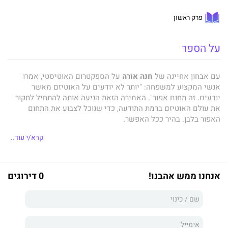
פרק ראשון
על הספר
עם אבחון אחיינה של
חנה אורה
על הספקטרום האוטיסטי, אמרו
אנשי המקצוע למשפחה: "יותר לא יודעים על האוטיזם מאשר
יודעים. זה תחום אפור". האמירה הזאת הניעה אותה להתחיל לחקור
את עולם האוטיזם ברמת התודעה, כדי שנוכל לצבוע את התחום
האפור בלבן. בהיר ככל האפשר.
קרא/י עוד..
פלא גדול
, ספרה הייחודי של חנה אורה, מעניק לקורא בו זווית חדשה
ומרעננת על העולם האוטיזם והיחסים שהוא מנהל עם העולם שלנו,
אנחנו ממש אהבנו!
0 דירוגים
עולם שבו אנחנו מחפשים להיות שייכים לסביבה ושווים לה, עולם
שבו הקול הייחודי שלנו אינו נשמע.
פלא גדול
יעניק לקורא בו מילים שהוא טרם מצא בתוכו. הוא יוביל
אותו במסע להכרת עולמו הפנימי ורגשותיו.