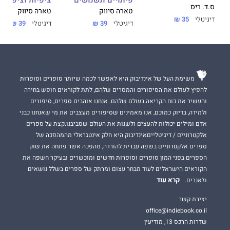
ס.ד. ריס
טארה סיווק
טארה סיווק
דיגיטלי
35 ₪
דיגיטלי
39 ₪
דיגיטלי
39 ₪
משימת העל של אינדיבוק היא לאפשר לכמה שיותר סופרים וסופרות
להפיץ לעולם את הסיפורים והמסרים שלהם, לתת לקוראים חופש בחירה
והעשיר את כוח הקריאה בעולם שלהם. אנחנו אוהבים ספרים, סיפורים
ולמידה, בדיוק כמוכם, אנו מאמינים שסיפורים מעצבים את מי שאנחנו כבני
אדם ומילים יכולות להעצים ולשנות את העולם שסביבנו.קצת על ספרים
אלקטרוניים / דיגיטלייםאינדיבוק היא חלק אינטגראלי מהמהפכה של
ספרים אלקטרוניים בשפה עברית להורדה, מהפכה אשר פתחה את שוק
הספרים בפני המון סופרים וסופרות חדשים ומוכשרים ובעיקר חשפה את
הקוראים הישראלים לעוד מבחר עצום ומרתק של ספרים בשלל נושאים
קרא עוד
וז'אנרים.
יצירת קשר
office@indiebook.co.il
שדרות הרכס 13, מודיעין