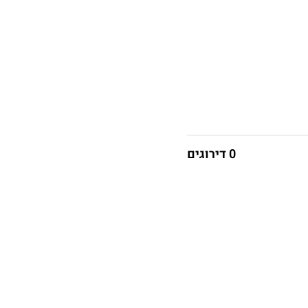
רוזה הקודמים שלי.
0 דירוגים
ה.
 –
,
שחוויתי, ראיתי