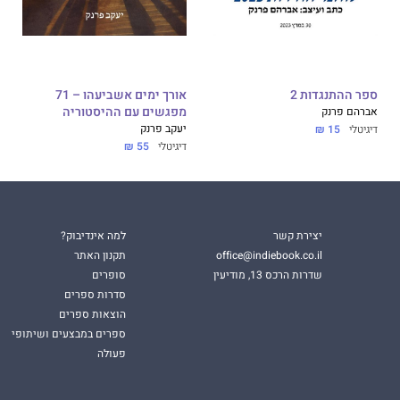
באונ' תל אביב
יעוץ לארגונים בתחומי ניהול שונים – בתחילה כיועץ מן המניין ובהמשך
ספר ההתנגדות 2
אורך ימים אשביעהו – 71
הייעוץ ('סקר'). התמחות בנושאים כאיכות ארגונית, שירות, וניהול קשרי ל
אברהם פרנק
מפגשים עם ההיסטוריה
יעקב פרנק
ת מתפתחות שונות, כגון ניגריה, דרום אפריקה, אנגולה – ואף איראן, שבה 
דיגיטלי
15 ₪
דיגיטלי
55 ₪
 ובעולם.
גליה ולאורנה, וסב לאלה, רוני ודנה.
יצירת קשר
למה אינדיבוק?
office@indiebook.co.il
תקנון האתר
 עת שימשתי ככתב-נוער בשבועון 'מעריב לנוער'.
שדרות הרכס 13, מודיעין
סופרים
סדרות ספרים
הוצאות ספרים
ספרים במבצעים ושיתופי
פעולה