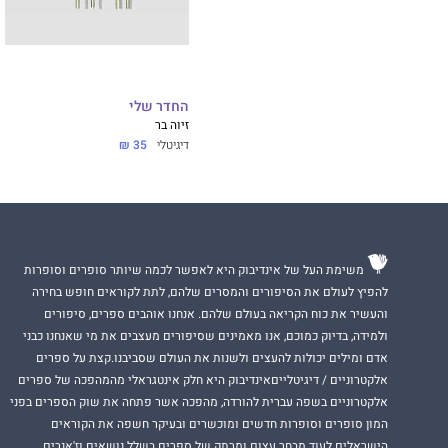
תואר ראשון בטכניון (B.Sc. בהנדסת מכונות) ותואר שני בבית הספר לניהול ע"ש רקנאטי 
(M.Sc. בחקר ביצועים).
קריירה מקצועית בי
החדר שלי
כשותף-מנהל בחברת 
זיוה בר
עבודה בארץ ובארצו
דיגיטלי
35 ₪
טייל מושבע, בארץ
נשוי ל-שָׂקִי, אב ל
גמלאי מאז שנת 2017.
משימת העל של אינדיבוק היא לאפשר לכמה שיותר סופרים וסופרות
כותב משחר נעוריי,
להפיץ לעולם את הסיפורים והמסרים שלהם, לתת לקוראים חופש בחירה
והעשיר את כוח הקריאה בעולם שלהם. אנחנו אוהבים ספרים, סיפורים
ולמידה, בדיוק כמוכם, אנו מאמינים שסיפורים מעצבים את מי שאנחנו כבני
אדם ומילים יכולות להעצים ולשנות את העולם שסביבנו.קצת על ספרים
אלקטרוניים / דיגיטלייםאינדיבוק היא חלק אינטגראלי מהמהפכה של ספרים
אלקטרוניים בשפה עברית להורדה, מהפכה אשר פתחה את שוק הספרים בפני
המון סופרים וסופרות חדשים ומוכשרים ובעיקר חשפה את הקוראים
הישראלים לעוד מבחר עצום ומרתק של ספרים בשלל נושאים וז'אנרים.