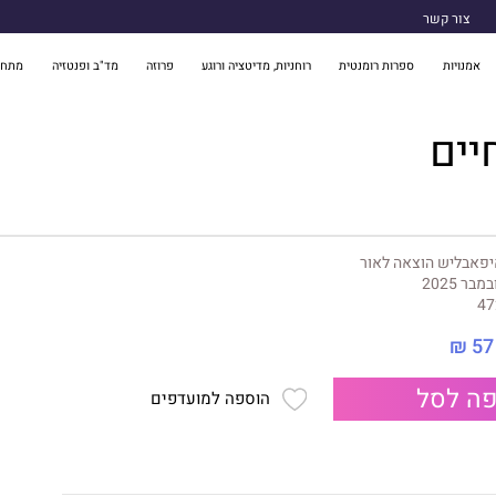
צור קשר
אמנויות
ספרות רומנטית
רוחניות, מדיטציה ורוגע
פרוזה
מד"ב ופנטזיה
מתח 
יים
פאבליש הוצאה לאור
במבר 2025
47
57 ₪
ה לסל
הוספה למועדפים