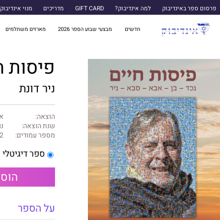
פרסום ספר באינדיבוק
למה אינדיבוק?
GIFT CARD
מדריכים
מנוי אינדיבוק
חדשים
מבצעי שבוע הספר 2026
מארזים משתלמים
פיסות ח
ניר דונת
הוצאה:
אי
שנת הוצאה:
נו
מספר עמודים:
2
ספר דיגיטלי
הוספ
על הספר