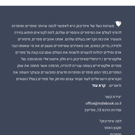
משימת העל של אינדיבוק היא לאפשר לכמה שיותר סופרים וסופרות
להפיץ לעולם את הסיפורים והמסרים שלהם, לתת לקוראים חופש בחירה
והעשיר את כוח הקריאה בעולם שלהם. אנחנו אוהבים ספרים, סיפורים
ולמידה, בדיוק כמוכם, אנו מאמינים שסיפורים מעצבים את מי שאנחנו כבני
אדם ומילים יכולות להעצים ולשנות את העולם שסביבנו.קצת על ספרים
אלקטרוניים / דיגיטלייםאינדיבוק היא חלק אינטגראלי מהמהפכה של
ספרים אלקטרוניים בשפה עברית להורדה, מהפכה אשר פתחה את שוק
הספרים בפני המון סופרים וסופרות חדשים ומוכשרים ובעיקר חשפה את
הקוראים הישראלים לעוד מבחר עצום ומרתק של ספרים בשלל נושאים
קרא עוד
וז'אנרים.
יצירת קשר
office@indiebook.co.il
שדרות הרכס 13, מודיעין
למה אינדיבוק?
תקנון האתר
סופרים