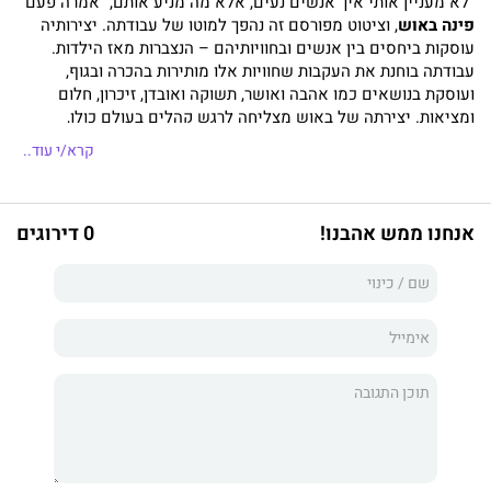
"לא מעניין אותי איך אנשים נעים, אלא מה מניע אותם," אמרה פעם
פינה באוש
, וציטוט מפורסם זה נהפך למוטו של עבודתה. יצירותיה
עוסקות ביחסים בין אנשים ובחוויותיהם – הנצברות מאז הילדות.
עבודתה בוחנת את העקבות שחוויות אלו מותירות בהכרה ובגוף,
ועוסקת בנושאים כמו אהבה ואושר, תשוקה ואובדן, זיכרון, חלום
ומציאות. יצירתה של באוש מצליחה לרגש קהלים בעולם כולו,
בנגיעתה הבלתי נשכחת באישי, באינטימי ובאנושי, ולמרות התנכרותה
קרא/י עוד..
המוצהרת לערכי הבלט הקלסי יש בה יופי רב ושפע דימויים מפתיעים
– מכרי דשא עד מפלים, סלעים ומים, ואף היפופוטם אחד, שנקלע
לבמה, ונעשה עוד עד לאהבה. "לרקוד, לרקוד, אחרת אנחנו אבודים,"
אנחנו ממש אהבנו!
0 דירוגים
אמרה נערה צוענייה לבאוש, והמשפט הותיר רושם בל יימחה
בכוריאוגרפית. קשה למצוא תיאור מדויק מזה לתחושת הדחיפות
הקיומית המלווה את עבודתו של תיאטרון המחול מוופרטל. היכן
שהמילים מכזיבות, שם מתחילה התנועה.