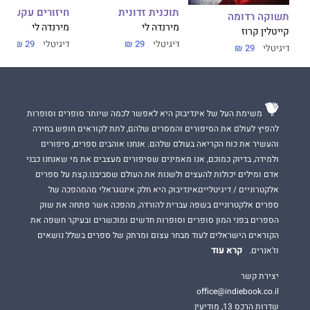
תוכנית זדונית
חיזורים עקשניי
תשוקה רדומה
מירנדה לי
מירנדה לי
קייטלין קרוז
דיגיטלי
29 ₪
דיגיטלי
29 ₪
דיגיטלי
29 ₪
משימת העל של אינדיבוק היא לאפשר לכמה שיותר סופרים וסופרות
להפיץ לעולם את הסיפורים והמסרים שלהם, לתת לקוראים חופש בחירה
והעשיר את כוח הקריאה בעולם שלהם. אנחנו אוהבים ספרים, סיפורים
ולמידה, בדיוק כמוכם, אנו מאמינים שסיפורים מעצבים את מי שאנחנו כבני
אדם ומילים יכולות להעצים ולשנות את העולם שסביבנו.קצת על ספרים
אלקטרוניים / דיגיטלייםאינדיבוק היא חלק אינטגראלי מהמהפכה של
ספרים אלקטרוניים בשפה עברית להורדה, מהפכה אשר פתחה את שוק
הספרים בפני המון סופרים וסופרות חדשים ומוכשרים ובעיקר חשפה את
הקוראים הישראלים לעוד מבחר עצום ומרתק של ספרים בשלל נושאים
קרא עוד
וז'אנרים.
יצירת קשר
office@indiebook.co.il
שדרות הרכס 13, מודיעין