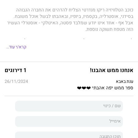
כוכב הטלוויזיה ריקו מנדרטי הצליח להדהים את החברה הגבוהה
בסידני, אוסטרליה, בקסמיו, ביופיו, ובאהבתו לבשל אוכל משובח.
אבל אף - אחד אינו יודע שמלבד פסטה, האיטלקי - אוסטרלי העשיר
הזה מטפח תשוקה נוספת.
למרות שהוא יודע שרני סלנסקי היפהיפיה מתעבת אותו, ולא מהיום,
הרי שבעיניו הדבר הופך אותה לנחשקת והוא לא יכול להוציא אותה
קרא/י עוד..
ממחשבותיו. לו רק היה מוצא הזדמנות לפתות אותה ולשכוח אותה...
ואז הגורל מעניק לריקו הזדמנות פז כאשר הוא זוכה בהתערבות על
אנחנו ממש אהבנו!
1 דירוגים
משחק קלפים - ובתוך כך זוכה גם ברני. עכשיו היא של ריקו לחודש -
כפילגשו, במיטתו... נתונה לחסדיו!
ענת באבא
26/11/2024
ספר ממש יפה אהבתי ❤️❤️❤️