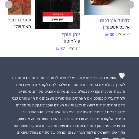
שתיים דובים
לכחול אין דרום
מאיר שלו
אלכס אפשטיין
יומן חורף
דיגיטלי
30 ₪
פול אוסטר
דיגיטלי
37 ₪
משימת העל של אינדיבוק היא לאפשר לכמה שיותר סופרים וסופרות
להפיץ לעולם את הסיפורים והמסרים שלהם, לתת לקוראים חופש בחירה
והעשיר את כוח הקריאה בעולם שלהם. אנחנו אוהבים ספרים, סיפורים
ולמידה, בדיוק כמוכם, אנו מאמינים שסיפורים מעצבים את מי שאנחנו כבני
אדם ומילים יכולות להעצים ולשנות את העולם שסביבנו.קצת על ספרים
אלקטרוניים / דיגיטלייםאינדיבוק היא חלק אינטגראלי מהמהפכה של
ספרים אלקטרוניים בשפה עברית להורדה, מהפכה אשר פתחה את שוק
הספרים בפני המון סופרים וסופרות חדשים ומוכשרים ובעיקר חשפה את
הקוראים הישראלים לעוד מבחר עצום ומרתק של ספרים בשלל נושאים