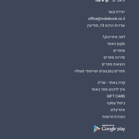
קרא עוד
וז'אנרים.
יצירת קשר
office@indiebook.co.il
שדרות הרכס 13, מודיעין
למה אינדיבוק?
תקנון האתר
סופרים
סדרות ספרים
הוצאות ספרים
ספרים במבצעים ושיתופי פעולה
קניה באתר - שו"ת
איך לרכוש ספר באתר
GIFT CARD
ביטול עסקה
אינדיבלוג
הצהרת נגישות