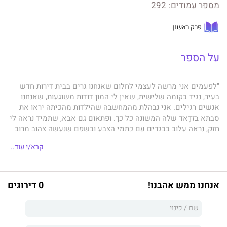
מספר עמודים:
292
פרק ראשון
על הספר
"לפעמים אני מרשה לעצמי לחלום שאנחנו גרים בבית דירות חדש
בעיר, נגיד בקומה שלישית, שאין לי המון דודות משוגעות, שאנחנו
אנשים רגילים. אני נבהלת מהמחשבה שהילדות מהכיתה יראו את
סבתא בזדָאד שלה המשונה כל כך. ופתאום גם אבא, שתמיד נראה לי
חזק, נראה עלוב בבגדים עם כתמי הצבע ובשפם שנעשה צהוב מרוב
הרחת טבק. עם מי אני יכולה לדבר על ההרגשה הזאת. אני לא
קרא/י עוד..
מרגישה ממש מפה ובטח שלא משם."
פיורלה בשנה אחת מחייה – השנה שהיא נהפכת בה לאישה
ומשאירה מאחוריה לא רק את הילדות, אלא גם כמה מתלאות
אנחנו ממש אהבנו!
0 דירוגים
ההסתגלות לארץ החדשה: את ההתנשאות, את הלגלוג, את ההצקות
של בנות הכיתה. משפחתה עדיין לא התנתקה מנופי המולדת הישנה,
גם לא ממנהגיה, ופיורלה כבר מעזה להסתכל קדימה אל מראות
חדשים, שפה חדשה, חברה ראשונה, זרה כמוה, ואפילו חבר ראשון –