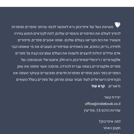
משימת העל של אינדיבוק היא לאפשר לכמה שיותר סופרים וסופרות
להפיץ לעולם את הסיפורים והמסרים שלהם, לתת לקוראים חופש בחירה
והעשיר את כוח הקריאה בעולם שלהם. אנחנו אוהבים ספרים, סיפורים
ולמידה, בדיוק כמוכם, אנו מאמינים שסיפורים מעצבים את מי שאנחנו כבני
אדם ומילים יכולות להעצים ולשנות את העולם שסביבנו.קצת על ספרים
אלקטרוניים / דיגיטלייםאינדיבוק היא חלק אינטגראלי מהמהפכה של
ספרים אלקטרוניים בשפה עברית להורדה, מהפכה אשר פתחה את שוק
הספרים בפני המון סופרים וסופרות חדשים ומוכשרים ובעיקר חשפה את
הקוראים הישראלים לעוד מבחר עצום ומרתק של ספרים בשלל נושאים
קרא עוד
וז'אנרים.
יצירת קשר
office@indiebook.co.il
שדרות הרכס 13, מודיעין
למה אינדיבוק?
תקנון האתר