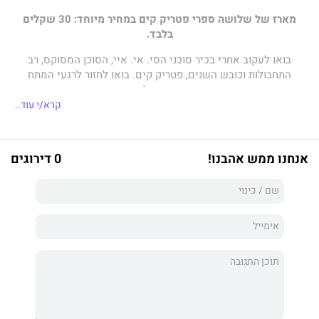
מארז של שלושה ספרי פטריק קים במחיר מיוחד: 30 שקלים
בלבד.
בואו לעקוב אחרי בכיר סוכני הסי. אי. איי, הסוכן המסוקס, רב
התחבולות וכובש השנים, פטריק קים. בואו לחזור לרגעי המתח
וההתרגשות של נעורינו.
קרא/י עוד..
הספרים:
המחסל
אנחנו ממש אהבנו!
0 דירוגים
המהפכה הפרטית,
תאוות בשרים בן פרנסיסקו.
כולם יחד ב-30 שקלים בלבד!