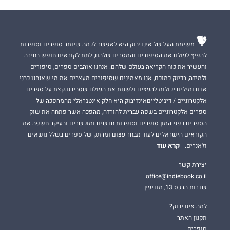
משימת העל של אינדיבוק היא לאפשר לכמה שיותר סופרים וסופרות
להפיץ לעולם את הסיפורים והמסרים שלהם, לתת לקוראים חופש בחירה
והעשיר את כוח הקריאה בעולם שלהם. אנחנו אוהבים ספרים, סיפורים
ולמידה, בדיוק כמוכם, אנו מאמינים שסיפורים מעצבים את מי שאנחנו כבני
אדם ומילים יכולות להעצים ולשנות את העולם שסביבנו.קצת על ספרים
אלקטרוניים / דיגיטלייםאינדיבוק היא חלק אינטגראלי מהמהפכה של
ספרים אלקטרוניים בשפה עברית להורדה, מהפכה אשר פתחה את שוק
הספרים בפני המון סופרים וסופרות חדשים ומוכשרים ובעיקר חשפה את
הקוראים הישראלים לעוד מבחר עצום ומרתק של ספרים בשלל נושאים
קרא עוד
וז'אנרים.
יצירת קשר
office@indiebook.co.il
שדרות הרכס 13, מודיעין
למה אינדיבוק?
תקנון האתר
סופרים