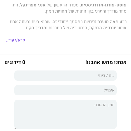
פוסט-פורנו-מודרניסטית
, ספרה הראשון של
אנני ספרינקל
, הינו
סיור מודרך וחתרני בקו החזית של מחוזות המין.
רבע מאה סוערת נפרשת במסמך ייחודי זה, שהוא בעת ובעונה אחת
אוטוביוגרפיה מרתקת, היסטוריה של התרבות ומדריך סקס.
קרא/י עוד..
מתאור ילדותה כאלן סטיינברג, יהודייה צנועה מפילדלפיה, ביישנית
ומפוחדת מבנים, דרך 25 שנים של עיסוק פרובוקטיבי בזנות כביטוי
אמנותי, ועד לטרנספורמציה המוחלטת שלה כמורה רוחנית וכמרפאה
אנחנו ממש אהבנו!
0 דירוגים
במין,
אנני ספרינקל
מתמסרת לקוראיה בטוטאליות של אהבה, הומור
ותום.
פוסט-פורנו-מודרניסטית
, הוא גם שם מופע-היחידה שלה, המוצג
בפני קהל במדינות רבות בעולם.
אנני ספרינקל
היא כוכבת הפורנו הראשונה בעולם בעלת תואר
דוקטור. היא כוהנת גדולה של הזנות, אמנית סקס, מורה לחינוך מיני,
מנחת סדנאות, אמנית מיצג, סופרת, צלמת ויוצרת סרטים.