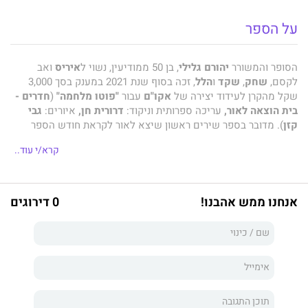
על הספר
הסופר והמשורר
יהורם גלילי
, בן 50 ממודיעין, נשוי ל
איריס
ואב
לקסם,
שחק
,
שקד
ו
הלל
, זכה בסוף שנת 2021 במענק בסך 3,000
שקל מהקרן לעידוד יצירה של
אקו"ם
עבור
"פוטו מלחמה"
(
חדרים -
בית הוצאה לאור,
עריכה ספרותית וניקוד:
דרורית חן,
איורים:
גבי
קזן
). מדובר בספר שירים ראשון שיצא לאור לקראת חודש הספר
העברי, אחרי שני ספרים של היסטוריה צבאית שכתב גלילי.
קרא/י עוד..
גלילי מקדיש את "פוטו מלחמה" לכל הלוחמים הנועזים, "שלמרות
שחזרו שלמים בגופם מפעילויות מבצעיות בלבנון, באינתיפאדה
הראשונה והשנייה או בעזה ומאימונים מפרכים במקומות רבים
אנחנו ממש אהבנו!
0 דירוגים
בישראל, הצלקות בליבותיהם ימשיכו לשאת את צער הפרידה
מדמויותיהם של חבריהם שנשארו צעירים, כמו גם תחושות החמצה
וכאב שילוו אותם עד יומם האחרון".
גלילי: ב'פוטו מלחמה' מתפרסמים שירים שכתבתי מכמה נקודות
מבט: כלוחם בהנדסה קרבית, כמי שנקרא על שם סגן יורם אלישיב
שנהרג בקרב על גבעת התחמושת והיה מפקדו הנערץ של אבי שמואל,
וכאבא לקסם ששירת גם בהנדסה קרבית והשתחרר בדרגת סגן. בחלק