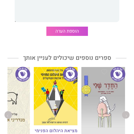
משיריי אני מתאר דרך נקודת מבט של לוחם קרבי את הסיטואציות
הקשות, שאיתן התמודדו אני וחבריי בלבנון, בעזה, בשטחים,
בפעילויות מבצעיות ועוד".
גלילי כותב שירים וסיפורים קצרים מאז כיתה א'. הוא מחבר הספרים
הוספת הערה
"
ראשונים תמיד - מורשת חיל ההנדסה הקרבית"
(
בהוצאת אפי
מלצר בע"ם
) ו
"פרק אחד של הגשמה ב'הגנה' ובצה"ל"
–
ביוגרפיה
של יונה מנדלמן שנלחם מטעם ה'הגנה' ובמלחמת העצמאות
(בהוצאת
אפי מלצר בע"ם
). בשנת 2017 זכה שירו
"פוטו מלחמה"
ספרים נוספים שיכולים לעניין אותך
במקום הראשון בתחרות שירה של
"ביטאון שירה"
שנערכה בבאר
שבע. בשנת 2007 זכה סיפור קצר שלו,
"רומן עם מחבל"
, בפרס
לעידוד היצירה בתחרות
"ניצני פרוזה"
במודיעין.
ציפי שחרור
, משוררת, סופרת ועורכת, כותבת, בין היתר, בכריכה
האחורית של
"פוטו מלחמה"
: "כתיבתו של יהורם גלילי זורמת אל
אוזניי כדיבור אינטימי וכפיוט, אך נדמה כי אני שומעת שני קולות
נעים אליי בזרימה חרישית, ופתע זרימתה גועשת. זו היא הדואליות
הנטועה בכל הספר, שנעה מזרם תודעה וחלום אל ההכרה המודעת, אך
פתע מתחלפים הצבעים לחאקי, לעשן ולדם. גלילי הוא משורר
האנימה והאנימוס, היין והייאן - מעגליות הרמונית טבעית. 'פוטו
מלחמה' הוא ספר שירה אמיץ, ראוי ונוכח".
מציאת היהלום הפנימי