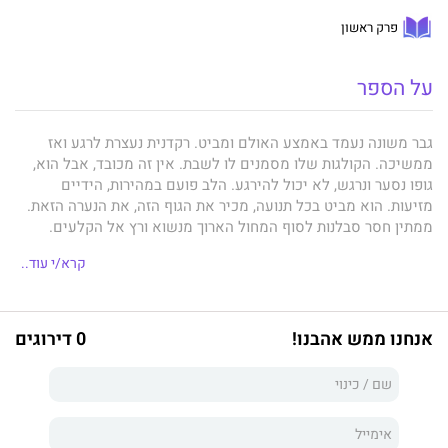
פרק ראשון
על הספר
גבר משונה נעמד באמצע האולם ומביט. רקדנית נעצרת לרגע ואז
ממשיכה. הקולגות שלו מסמנים לו לשבת. אין זה מכובד, אבל הוא,
גופו נסער ונרגש, לא יכול להירגע. הלב פועם במהירות, הידיים
מזיעות. הוא מביט בכל תנועה, מכיר את הגוף הזה, את הנערה הזאת.
ממתין חסר סבלנות לסוף המחול הארוך מנשוא ורץ אל הקלעים.
הרקדנים נמתחים, משחררים איברים, והיא אינה בנמצא. הוא אינו
קרא/י עוד..
מופתע, הרי היה בטוח שתיעלם. הוא שואל עליה, אך אין מענה. עובר
רקדנית אחר רקדנית ושואל עליה, אבל לשווא. היא איננה. הולך אחרי
הלהקה למלון, ברגל, מחפש בעיניו, מביט בכל אחת, מוטרף. נעלמה אז
ונעלמת כעת. היא אינה רוצה להימצא, הוא מבין. הוא מתחיל לשחזר
אנחנו ממש אהבנו!
0 דירוגים
דברים שאולי אמר, מעשה שאולי עשה ופגע בה ולא מוצא שריד.
אהב אותה, זה כל חטאו. אולי אהב מדי. הגורל לוקח את מיכל הרחק
ומשאיר את יואל עם לב מרוסק ועם המון סימני שאלה.