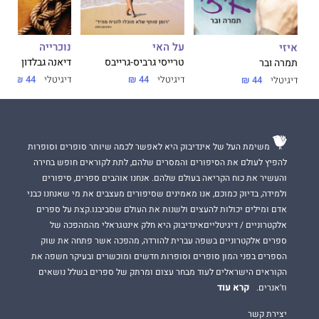
על האי
נוכרייה
איזי
טרייסי גרביס-גרייבס
דיאנה גבלדון
תמרה ובר
דיגיטלי
44 ₪
דיגיטלי
44 ₪
דיגיטלי
44 ₪
משימת העל של אינדיבוק היא לאפשר לכמה שיותר סופרים וסופרות
להפיץ לעולם את הסיפורים והמסרים שלהם, לתת לקוראים חופש בחירה
והעשיר את כוח הקריאה בעולם שלהם. אנחנו אוהבים ספרים, סיפורים
ולמידה, בדיוק כמוכם, אנו מאמינים שסיפורים מעצבים את מי שאנחנו כבני
אדם ומילים יכולות להעצים ולשנות את העולם שסביבנו.קצת על ספרים
אלקטרוניים / דיגיטלייםאינדיבוק היא חלק אינטגראלי מהמהפכה של
ספרים אלקטרוניים בשפה עברית להורדה, מהפכה אשר פתחה את שוק
הספרים בפני המון סופרים וסופרות חדשים ומוכשרים ובעיקר חשפה את
הקוראים הישראלים לעוד מבחר עצום ומרתק של ספרים בשלל נושאים
קרא עוד
וז'אנרים.
יצירת קשר