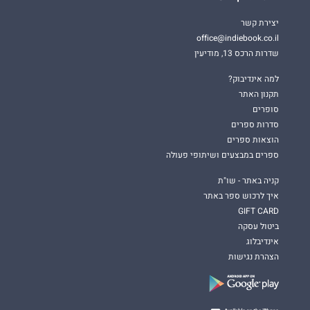
יצירת קשר
office@indiebook.co.il
שדרות הרכס 13, מודיעין
למה אינדיבוק?
תקנון האתר
סופרים
סדרות ספרים
הוצאות ספרים
ספרים במבצעים ושיתופי פעולה
קניה באתר - שו"ת
איך לרכוש ספר באתר
GIFT CARD
ביטול עסקה
אינדיבלוג
הצהרת נגישות