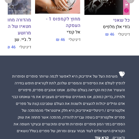
מחוץ לקמפוס 1 -
מהדורה מחודשה 
כל שאני
העסקה
ג'ודי אלן מלפיס
אל קנדי
מרושע
דיגיטלי
46 ₪
ל'. ג'יי. שן
דיגיטלי
46 ₪
דיגיטלי
46 ₪
משימת העל של אינדיבוק היא לאפשר לכמה שיותר סופרים וסופרות
להפיץ לעולם את הסיפורים והמסרים שלהם, לתת לקוראים חופש בחירה
והעשיר את כוח הקריאה בעולם שלהם. אנחנו אוהבים ספרים, סיפורים
ולמידה, בדיוק כמוכם, אנו מאמינים שסיפורים מעצבים את מי שאנחנו כבני
אדם ומילים יכולות להעצים ולשנות את העולם שסביבנו.קצת על ספרים
אלקטרוניים / דיגיטלייםאינדיבוק היא חלק אינטגראלי מהמהפכה של
ספרים אלקטרוניים בשפה עברית להורדה, מהפכה אשר פתחה את שוק
הספרים בפני המון סופרים וסופרות חדשים ומוכשרים ובעיקר חשפה את
הקוראים הישראלים לעוד מבחר עצום ומרתק של ספרים בשלל נושאים
קרא עוד
וז'אנרים.