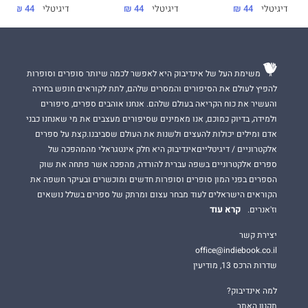
דיגיטלי
44 ₪
דיגיטלי
44 ₪
דיגיטלי
44 ₪
משימת העל של אינדיבוק היא לאפשר לכמה שיותר סופרים וסופרות
להפיץ לעולם את הסיפורים והמסרים שלהם, לתת לקוראים חופש בחירה
והעשיר את כוח הקריאה בעולם שלהם. אנחנו אוהבים ספרים, סיפורים
ולמידה, בדיוק כמוכם, אנו מאמינים שסיפורים מעצבים את מי שאנחנו כבני
אדם ומילים יכולות להעצים ולשנות את העולם שסביבנו.קצת על ספרים
אלקטרוניים / דיגיטלייםאינדיבוק היא חלק אינטגראלי מהמהפכה של
ספרים אלקטרוניים בשפה עברית להורדה, מהפכה אשר פתחה את שוק
הספרים בפני המון סופרים וסופרות חדשים ומוכשרים ובעיקר חשפה את
הקוראים הישראלים לעוד מבחר עצום ומרתק של ספרים בשלל נושאים
קרא עוד
וז'אנרים.
יצירת קשר
office@indiebook.co.il
שדרות הרכס 13, מודיעין
למה אינדיבוק?
תקנון האתר