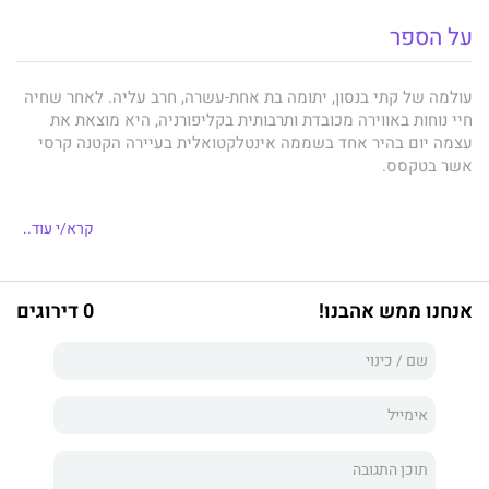
על הספר
עולמה של קתי בנסון, יתומה בת אחת-עשרה, חרב עליה. לאחר שחיה
חיי נוחות באווירה מכובדת ותרבותית בקליפורניה, היא מוצאת את
עצמה יום בהיר אחד בשממה אינטלקטואלית בעיירה הקטנה קרסי
אשר בטקסס.
קרא/י עוד..
כאן, במקום שבו הפוטבול הוא מרכז החיים והדבר החשוב ביותר,
לוקחים אותה במהירות תחת חסותם כוכבי נבחרת הפוטבול וחבריה
לכיתה ג'ון קולדוול וטרֵיי דון הול. כמוה, גם הם יתומים, והיא קושרת
אנחנו ממש אהבנו!
0 דירוגים
איתם ידידות אשר נהפכת לבסוף למשולש אהבה שעתיד להכריע את
מהלך שארית חייהם.
הספר רחב היריעה והמרתק מלווה את שלושת החברים בשנות
ההתבגרות שלהם עד סיום הלימודים בבית-הספר התיכון, כאשר
אירועים טרגיים עוקרים אותם ממקומם ומפרידים ביניהם. העלילה
ממשיכה ועוקבת אחרי הקריירות שלהם ותהפוכות חייהם עד שהם