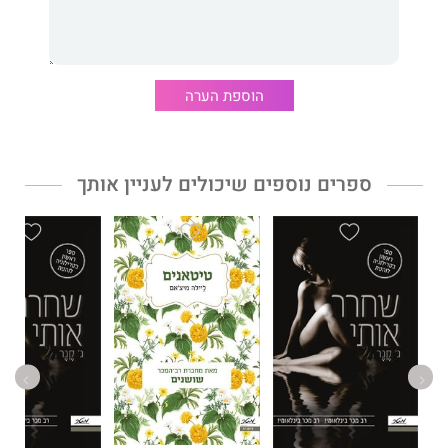
מתאחדים שוב בקרסי, בגיל ארבעים.
בסגנונה הסוחף והמרגש
ליילה מיצ'ם,
מחברת רב-המכר "שושנים",
הוספת הערה
שראה אף הוא אור בהוצאת מטר, עורכת לקוראים היכרות עם גיבורים
בלתי נשכחים, ועלילה מרתקת ורבת תהפוכות, שדרכה ייקשרו
הקוראים ללא ספק אל שלושת החברים, ויתקשו להיפרד מהם בתום
הקריאה.
ספרים נוספים שיכולים לעניין אותך