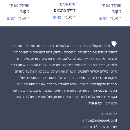
טיטאנים
שחרר אותי
שחרר אותי
ליילה מיצ'אם
ג' קנר
ג' קנר
דיגיטלי
42 ₪
דיגיטלי
37 ₪
דיגיטלי
37 ₪
משימת העל של אינדיבוק היא לאפשר לכמה שיותר סופרים וסופרות
להפיץ לעולם את הסיפורים והמסרים שלהם, לתת לקוראים חופש בחירה
והעשיר את כוח הקריאה בעולם שלהם. אנחנו אוהבים ספרים, סיפורים
ולמידה, בדיוק כמוכם, אנו מאמינים שסיפורים מעצבים את מי שאנחנו כבני
אדם ומילים יכולות להעצים ולשנות את העולם שסביבנו.קצת על ספרים
אלקטרוניים / דיגיטלייםאינדיבוק היא חלק אינטגראלי מהמהפכה של
ספרים אלקטרוניים בשפה עברית להורדה, מהפכה אשר פתחה את שוק
הספרים בפני המון סופרים וסופרות חדשים ומוכשרים ובעיקר חשפה את
הקוראים הישראלים לעוד מבחר עצום ומרתק של ספרים בשלל נושאים
קרא עוד
וז'אנרים.
יצירת קשר
office@indiebook.co.il
שדרות הרכס 13, מודיעין