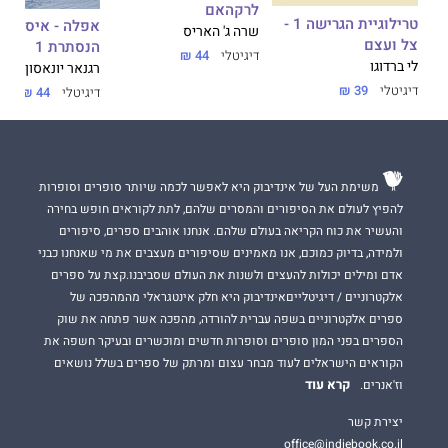
לרקהאם
טרילוגיית הגרישה 1 -
אפלה - איסלנד
שרה ג' האריס
צל ועצם
הנסתרת 1
דיגיטלי
44 ₪
לי ברדוגו
רגנאר יונאסון
דיגיטלי
39 ₪
דיגיטלי
44 ₪
משימת העל של אינדיבוק היא לאפשר לכמה שיותר סופרים וסופרות
להפיץ לעולם את הסיפורים והמסרים שלהם, לתת לקוראים חופש בחירה
והעשיר את כוח הקריאה בעולם שלהם. אנחנו אוהבים ספרים, סיפורים
ולמידה, בדיוק כמוכם, אנו מאמינים שסיפורים מעצבים את מי שאנחנו כבני
אדם ומילים יכולות להעצים ולשנות את העולם שסביבנו.קצת על ספרים
אלקטרוניים / דיגיטלייםאינדיבוק היא חלק אינטגראלי מהמהפכה של
ספרים אלקטרוניים בשפה עברית להורדה, מהפכה אשר פתחה את שוק
הספרים בפני המון סופרים וסופרות חדשים ומוכשרים ובעיקר חשפה את
הקוראים הישראלים לעוד מבחר עצום ומרתק של ספרים בשלל נושאים
קרא עוד
וז'אנרים.
יצירת קשר
office@indiebook.co.il