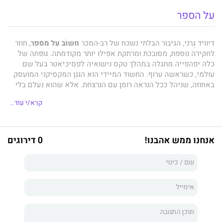
על הספר
דיוויד גֶרני, הגיבור הבלתי נשכח של רב-המכר
חשוֹב על מספר
, חוזר
לחקירה נוספת, מסובכת ומרתקת אפילו יותר מקודמתה. גופתה של
כלה יפהפייה מתגלה במהלך טקס נישואיה לפסיכיאטר בעל שם
עולמי, כשראשה ערוף. החשוד המיידי הוא הגנן המקסיקני המועסק
באחוזה, שניהל ככל הנראה רומן עם הנרצחת. אלא שהוא נעלם בלי
להשאיר עקבות, ובאופן בלתי מוסבר אפילו במצלמות וידיאו שלפניהן
קרא/י עוד..
עבר לא נקלטה דמותו. בייאושה פונה אמה של הנרצחת לגרני כדי
שיסייע למשטרה בחקירה. גרני, בעבר הבלש המעוטר ביותר במשטרת
ניו יורק, מנסה שוב להסתגל לחיי הכפר השלווים ולהתנתק מהעולם
האפל שהשאיר מאחוריו, אבל נסיבות הרצח המוזרות והמסתורין
אנחנו ממש אהבנו!
0 דירוגים
האופף אותו מפתים אותו לקבל על עצמו את החקירה למרות
הסתייגותה של רעייתו מדלן. וככל שהוא מעמיק לחקור, הוא מגלה
שהוא הולך ומתקרב למארג פשיעה בינלאומי, אכזרי וחולני ועם זאת
יעיל להחריד. וייתכן שהוא מתקרב אליו יותר מדי.