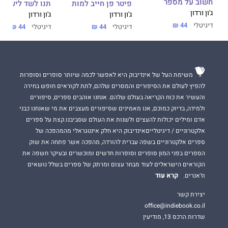
חשוב על מספר
פיטר פן חייב למות
תנו לשד לישון
ג'ון ורדון
ג'ון ורדון
ג'ון ורדון
דיגיטלי
44 ₪
דיגיטלי
44 ₪
דיגיטלי
44 ₪
משימת העל של אינדיבוק היא לאפשר לכמה שיותר סופרים וסופרות
להפיץ לעולם את הסיפורים והמסרים שלהם, לתת לקוראים חופש בחירה
והעשיר את כוח הקריאה בעולם שלהם. אנחנו אוהבים ספרים, סיפורים
ולמידה, בדיוק כמוכם, אנו מאמינים שסיפורים מעצבים את מי שאנחנו כבני
אדם ומילים יכולות להעצים ולשנות את העולם שסביבנו.קצת על ספרים
אלקטרוניים / דיגיטלייםאינדיבוק היא חלק אינטגראלי מהמהפכה של
ספרים אלקטרוניים בשפה עברית להורדה, מהפכה אשר פתחה את שוק
הספרים בפני המון סופרים וסופרות חדשים ומוכשרים ובעיקר חשפה את
הקוראים הישראלים לעוד מבחר עצום ומרתק של ספרים בשלל נושאים
קרא עוד
וז'אנרים.
יצירת קשר
office@indiebook.co.il
שדרות הרכס 13, מודיעין