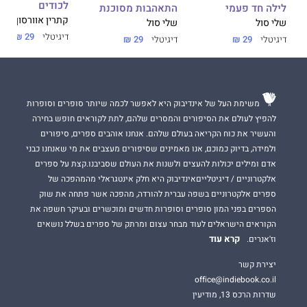
לכודים
לילה חד פעמי
התאהבות מסוכנת
קתרין אוורסון
שלי סול
שלי סול
דיגיטלי
29 ₪
דיגיטלי
29 ₪
דיגיטלי
29 ₪
משימת העל של אינדיבוק היא לאפשר לכמה שיותר סופרים וסופרות
להפיץ לעולם את הסיפורים והמסרים שלהם, לתת לקוראים חופש בחירה
והעשיר את כוח הקריאה בעולם שלהם. אנחנו אוהבים ספרים, סיפורים
ולמידה, בדיוק כמוכם, אנו מאמינים שסיפורים מעצבים את מי שאנחנו כבני
אדם ומילים יכולות להעצים ולשנות את העולם שסביבנו.קצת על ספרים
אלקטרוניים / דיגיטלייםאינדיבוק היא חלק אינטגראלי מהמהפכה של
ספרים אלקטרוניים בשפה עברית להורדה, מהפכה אשר פתחה את שוק
הספרים בפני המון סופרים וסופרות חדשים ומוכשרים ובעיקר חשפה את
הקוראים הישראלים לעוד מבחר עצום ומרתק של ספרים בשלל נושאים
קרא עוד
וז'אנרים.
יצירת קשר
office@indiebook.co.il
שדרות הרכס 13, מודיעין