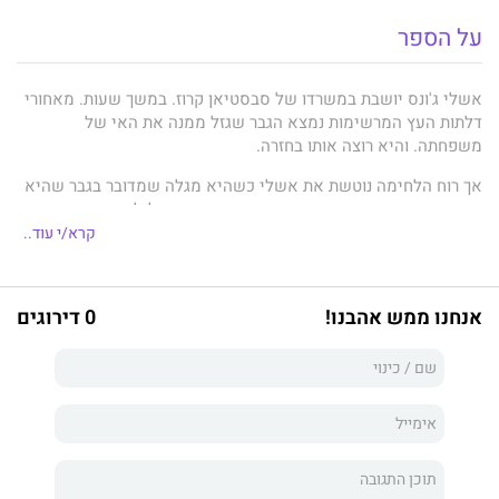
על הספר
אשלי ג'ונס יושבת במשרדו של סבסטיאן קרוז. במשך שעות. מאחורי
דלתות העץ המרשימות נמצא הגבר שגזל ממנה את האי של
משפחתה. והיא רוצה אותו בחזרה.
אך רוח הלחימה נוטשת את אשלי כשהיא מגלה שמדובר בגבר שהיא
מכירה היכרות אינטימית. הגבר שבגד בה אחרי הלילה המאושר
שלהם יחד.
קרא/י עוד..
לסבסטיאן אין כל כוונה לוותר על האי, אבל הוא כן רוצה את אשלי.
הוא מסכים לעסקה שלה, אבל מוסיף כמה סעיפים משלו. והחשוב
אנחנו ממש אהבנו!
0 דירוגים
מביניהם: חודש שהיא תעמוד לשירותו - ותבלה במיטתו!