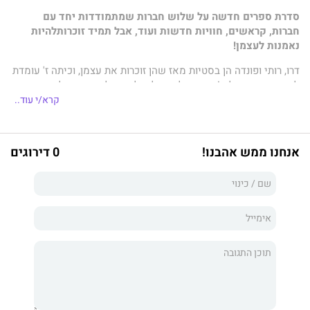
סדרת ספרים חדשה על שלוש חברות שמתמודדות יחד עם
חברוּת, קראשים, חוויות חדשות ועוד, אבל תמיד זוכרותלהיות
נאמנות לעצמן!
דרוּ, רותי ופונדה הן בסטיות מאז שהן זוכרות את עצמן, וכיתה ז' עומדת
להיות ה־שנה שלהן! הן כבר לא יכולות לחכות לעשות הכול יחד,
ובעיקר ליהנות מהעובדה שהן סוף־סוף ילמדו יחד. אבל אז...
קרא/י עוד..
רותי מבינה שתוכנית "הטובים ביותר והמחוננים" משמעותה שהיא
תלמד בחלק אחר של בית הספר, וכך יתפוגג לו
אנחנו ממש אהבנו!
0 דירוגים
החלום המשותף להיות בלתי־נפרדות כל הזמן. הקראש של דרוּ,
שבשבוע שלפני הלימודים נראה ממש מעוניין בה, מתנהג פתאום
כאילו הוא בכלל לא מכיר אותה, ועכשיו הוא כל מה שהיא יכולה
לחשוב עליו.
פונדה סוף־סוף מקבלת תשומת לב מהבנות המקובלות בשכבה, אבל
האם היא באמת תוכל לבלות איתן אם רותי ודרוּ לא יוזמנו גם הן? אין
כמו כיתה ז' לבחינת קשרי חברוּת. דרוּ, רותי ופונדה עומדות לגלות כמה
כואבת ומתסכלת התחושה כשמישהו משקר לך, כשמשאירים אותך
בחוץ וכשנדמה לך כאילו את היחידה שאכפת לה. אבל הבנות יגלו גם
עד כמה חברויות בין בנות הן משמעותיות, וכמה נהדר להיות מי שאת.