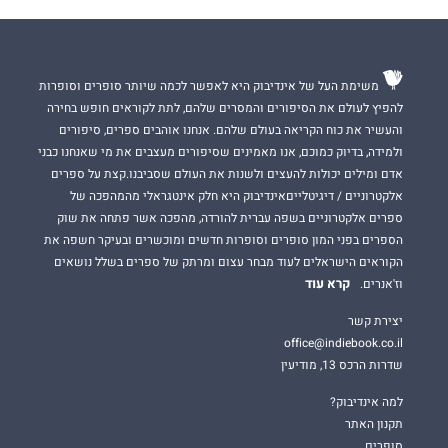
משימת העל של אינדיבוק היא לאפשר לכמה שיותר סופרים וסופרות
להפיץ לעולם את הסיפורים והמסרים שלהם, לתת לקוראים חופש בחירה
והעשיר את כוח הקריאה בעולם שלהם. אנחנו אוהבים ספרים, סיפורים
ולמידה, בדיוק כמוכם, אנו מאמינים שסיפורים מעצבים את מי שאנחנו כבני
אדם ומילים יכולות להעצים ולשנות את העולם שסביבנו.קצת על ספרים
אלקטרוניים / דיגיטלייםאינדיבוק היא חלק אינטגראלי מהמהפכה של
ספרים אלקטרוניים בשפה עברית להורדה, מהפכה אשר פתחה את שוק
הספרים בפני המון סופרים וסופרות חדשים ומוכשרים ובעיקר חשפה את
הקוראים הישראלים לעוד מבחר עצום ומרתק של ספרים בשלל נושאים
קרא עוד
וז'אנרים.
יצירת קשר
office@indiebook.co.il
שדרות הרכס 13, מודיעין
למה אינדיבוק?
תקנון האתר
סופרים