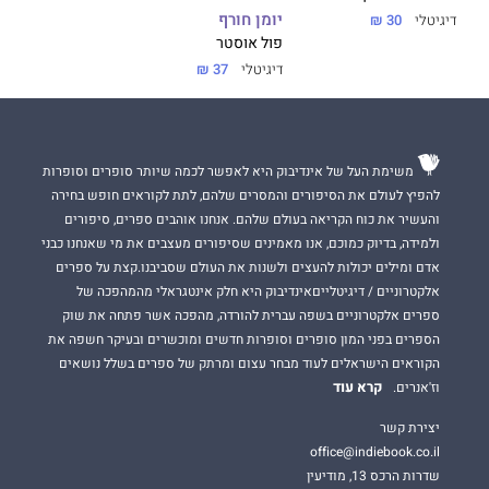
יומן חורף
דיגיטלי
30 ₪
פול אוסטר
דיגיטלי
37 ₪
משימת העל של אינדיבוק היא לאפשר לכמה שיותר סופרים וסופרות
להפיץ לעולם את הסיפורים והמסרים שלהם, לתת לקוראים חופש בחירה
והעשיר את כוח הקריאה בעולם שלהם. אנחנו אוהבים ספרים, סיפורים
ולמידה, בדיוק כמוכם, אנו מאמינים שסיפורים מעצבים את מי שאנחנו כבני
אדם ומילים יכולות להעצים ולשנות את העולם שסביבנו.קצת על ספרים
אלקטרוניים / דיגיטלייםאינדיבוק היא חלק אינטגראלי מהמהפכה של
ספרים אלקטרוניים בשפה עברית להורדה, מהפכה אשר פתחה את שוק
הספרים בפני המון סופרים וסופרות חדשים ומוכשרים ובעיקר חשפה את
הקוראים הישראלים לעוד מבחר עצום ומרתק של ספרים בשלל נושאים
קרא עוד
וז'אנרים.
יצירת קשר
office@indiebook.co.il
שדרות הרכס 13, מודיעין