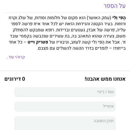
על הספר
הֶפּי וֵלי
(עמק האושר) הוא מקום של חלומות וסודות, של שלג וקרח
ורוחות. בעיר הקטנה והנידחת הזאת יש לכל אחד איזו פרשה לספר
עליה, פרשה של אבדן, געגועים ובדידות. רופא שמבקש להסתלק
משם, צעירה שהוא התאהב בה, בת עשירים שנכבשה בקסמי עובד
זר. אבל את הֶפּי וֵלי קשה לעזוב, וגיבוריו של
פטריק וייט
– כל אחד
בייחודו – לומדים בדרך הקשה להשלים עם מצבם.
קרא/י עוד..
אנחנו ממש אהבנו!
0 דירוגים