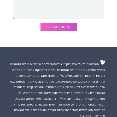
עם השנים למדתי לסמוך על מעט מאוד אנשים. דינה, חברת ילדות
ושותפתי לדירה שתמיד הייתה שם בשבילי, ליאם שבניגוד לכל
האחרים מעולם לא שאל שאלות.
ההפך, הוא ואני שותפים בקליניקה, הוא הגן עליי מפני העולם כולו,
הוספת הערה
עד שתקרית אחת איימה לטרוף את החברות רבת השנים בינינו
ולהרחיק גם אותו ממני...
לפעמים נדמה לי שלעולם לא אמצא את האחד שיעריץ ויאהב אותי,
בדיוק כמו שאני...
משימת העל של אינדיבוק היא לאפשר לכמה שיותר סופרים וסופרות
להפיץ לעולם את הסיפורים והמסרים שלהם, לתת לקוראים חופש בחירה
“על חוט השערה” הוא רומן קצבי סוחף, החושף מחלה נדירה ואת
והעשיר את כוח הקריאה בעולם שלהם. אנחנו אוהבים ספרים, סיפורים
ההתמודדות איתה. הוא מסקרן, משעשע ומעביר מסר ברור על אהבה,
ולמידה, בדיוק כמוכם, אנו מאמינים שסיפורים מעצבים את מי שאנחנו כבני
לא רק לאדם אַחר, אלא לעצמך.
אדם ומילים יכולות להעצים ולשנות את העולם שסביבנו.קצת על ספרים
אלקטרוניים / דיגיטלייםאינדיבוק היא חלק אינטגראלי מהמהפכה של
זה ספר הביכורים של
יוליה גולברייך
. יוליה בת שלושים ושמונה
ספרים אלקטרוניים בשפה עברית להורדה, מהפכה אשר פתחה את שוק
נשואה ואם לשני בנים, תמיד חלמה לכתוב את סיפורה של דריה
הספרים בפני המון סופרים וסופרות חדשים ומוכשרים ובעיקר חשפה את
ולחשוף לעולם את המחלה הנדירה איתה היא עצמה מתמודדת מאז
הקוראים הישראלים לעוד מבחר עצום ומרתק של ספרים בשלל נושאים
נעוריה.
קרא עוד
וז'אנרים.