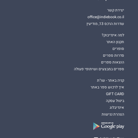
יצירת קשר
office@indiebook.co.il
שדרות הרכס 13, מודיעין
למה אינדיבוק?
תקנון האתר
סופרים
סדרות ספרים
הוצאות ספרים
ספרים במבצעים ושיתופי פעולה
קניה באתר - שו"ת
איך לרכוש ספר באתר
GIFT CARD
ביטול עסקה
אינדיבלוג
הצהרת נגישות