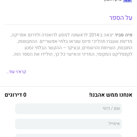
על הספר
מיה סביר
יצאה ב-2014 לראשונה למסע לרואנדה ולדרום אפריקה,
מדינות שעברו תהליכי פיוס שנראו בלתי-אפשריים. ההתבוננות,
התובנות, השיחות והרשמים; ובעיקר – ההקשר הבלתי נמנע
לקונפליקט המקומי, המדיני והאישי כל כך, הולידו את הספר הזה.
קרא/י עוד..
על הפיוס
הוא מסה וגם מסע המזמין את הקוראים להכיר ולבחון
במבט חדש, כן ומפוכח, את תהליך האיחוי והפיוס ואת האופן שבו הוא
מתרחש – בין עמים אבל גם בתוך עולם הרגש, התודעה והמוסר של
אנחנו ממש אהבנו!
0 דירוגים
כל אחד מאיתנו.
על הפיוס
, ספרה השביעי של הסופרת
מיה סביר
, הוא הזמנה אישית
לקריאה מחודשת של המציאות ושל גבולות האפשר. סביר מובילה את
הקוראים במסע הסיפורי והמחשבתי בשפתה הבהירה, בדיוק בלתי
מתפשר, בחמלה ובתנופה אינטלקטואלית נדירה.