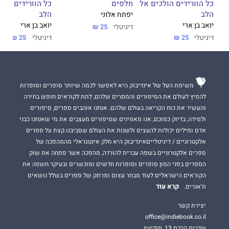
כל הוורידים הולכים אל
חלפים
כל הוורידים הול
הלב
הלב
יפתח אלוני
יואב בן ארי
יואב בן ארי
דיגיטלי
25 ₪
דיגיטלי
25 ₪
דיגיטלי
25 ₪
משימת העל של אינדיבוק היא לאפשר לכמה שיותר סופרים וסופרות
להפיץ לעולם את הסיפורים והמסרים שלהם, לתת לקוראים חופש בחירה
והעשיר את כוח הקריאה בעולם שלהם. אנחנו אוהבים ספרים, סיפורים
ולמידה, בדיוק כמוכם, אנו מאמינים שסיפורים מעצבים את מי שאנחנו כבני
אדם ומילים יכולות להעצים ולשנות את העולם שסביבנו.קצת על ספרים
אלקטרוניים / דיגיטלייםאינדיבוק היא חלק אינטגראלי מהמהפכה של
ספרים אלקטרוניים בשפה עברית להורדה, מהפכה אשר פתחה את שוק
הספרים בפני המון סופרים וסופרות חדשים ומוכשרים ובעיקר חשפה את
הקוראים הישראלים לעוד מבחר עצום ומרתק של ספרים בשלל נושאים
קרא עוד
וז'אנרים.
יצירת קשר
office@indiebook.co.il
שדרות הרכס 13, מודיעין