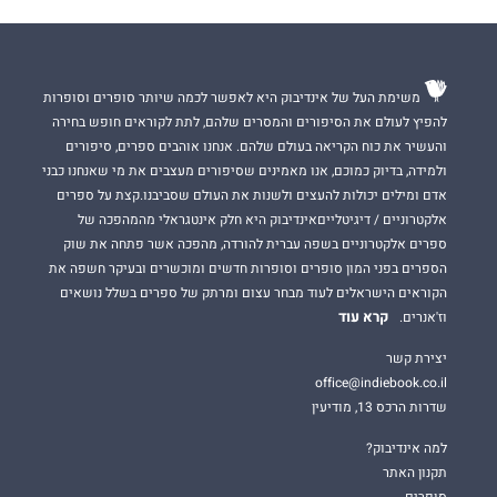
משימת העל של אינדיבוק היא לאפשר לכמה שיותר סופרים וסופרות
להפיץ לעולם את הסיפורים והמסרים שלהם, לתת לקוראים חופש בחירה
והעשיר את כוח הקריאה בעולם שלהם. אנחנו אוהבים ספרים, סיפורים
ולמידה, בדיוק כמוכם, אנו מאמינים שסיפורים מעצבים את מי שאנחנו כבני
אדם ומילים יכולות להעצים ולשנות את העולם שסביבנו.קצת על ספרים
אלקטרוניים / דיגיטלייםאינדיבוק היא חלק אינטגראלי מהמהפכה של
ספרים אלקטרוניים בשפה עברית להורדה, מהפכה אשר פתחה את שוק
הספרים בפני המון סופרים וסופרות חדשים ומוכשרים ובעיקר חשפה את
הקוראים הישראלים לעוד מבחר עצום ומרתק של ספרים בשלל נושאים
קרא עוד
וז'אנרים.
יצירת קשר
office@indiebook.co.il
שדרות הרכס 13, מודיעין
למה אינדיבוק?
תקנון האתר