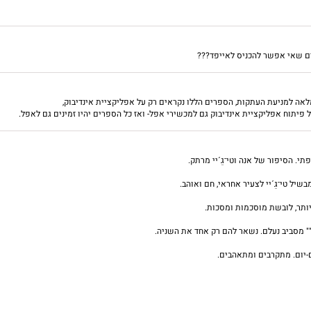
ים שאי אפשר להכניס לאייפד???
ה למניעת העתקות, הספרים הללו נקראים רק על אפליקציית אינדיבוק,
פיתוח אפליקציית אינדיבוק גם למכשירי אפל- ואז כל הספרים יהיו זמינים גם לאפל.
. הסיפור של אנה וטי־גֵ´יי מרתק.
שיל טי־גֵ´יי לצעיר אחראי, חם ואוהב.
ותר, לובשת מוסכמות ומסכות.
" מסביב נעלם. נשאר להם רק אחד את השניה.
ום-יום. מתקרבים ומתאהבים.