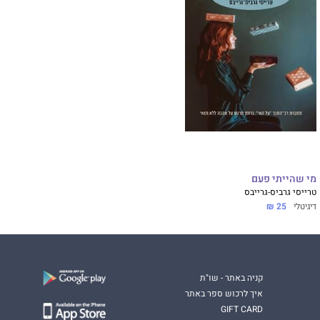
מי שהייתי פעם
טרייסי גרביס-גרייבס
דיגיטלי
25 ₪
קניה באתר - שו"ת
איך לרכוש ספר באתר
GIFT CARD