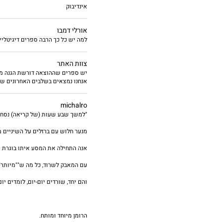
אינדיבוק
אורלי דמבו
למה יש כל כך הרבה ספרים דיגיטלי
צוות האתר
יש ספרים שההוצאה דורשת הגנה מלא
אנחנו נמצאים בשלבים האחרונים של 
michalro
"למשך שבע שעות (של קריאה) נסחפתי
מנער חלוש עם ברזלים על השיניים מב
אנה התחילה את המסע איתו בוגרת י
עם המאבק לשרוד, כל מה ש""מיותר"
והם יחד, שורדים יום-יום, לומדים י
הרומן מיוחד ומותח.