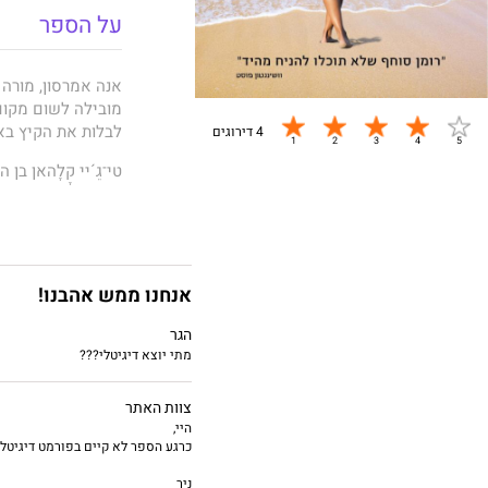
על הספר
אנה אמרסון, מורה
מובילה לשום מקום
לבלות את הקיץ באי
4 דירוגים
טי־גֵ´יי קָלָהאן 
את הקיץ באיים המ
אלא שאז מתרסק המ
עצמם במסע הישרדו
ולאנה מתברר כי הא
אנחנו ממש אהבנו!
הגר
דבר עורכת האתר:
מתי יוצא דיגיטלי???
סיפור ייחודי ויפה
צוות האתר
קריאה סוחפת ומהנ
היי,
כרגע הספר לא קיים בפורמט דיגיטלי,
ניר