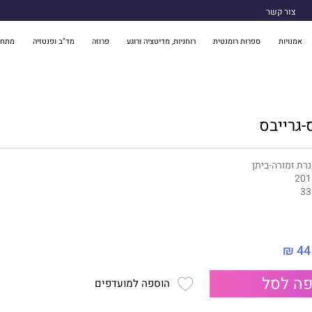
צור קשר
אמנויות
ספרות רומנטית
רוחניות, מדיטציה ורוגע
פרוזה
מד"ב ופנטזיה
מתח 
-גרייבס
רת זמורה-ביתן
201
33
44 ₪
ה לסל
הוספה למועדפים