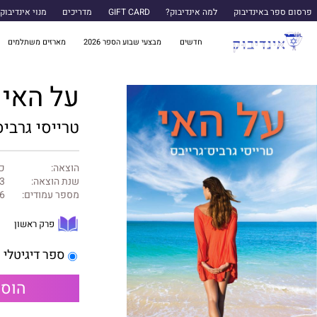
פרסום ספר באינדיבוק
למה אינדיבוק?
GIFT CARD
מדריכים
מנוי אינדיבוק
חדשים
מבצעי שבוע הספר 2026
מארזים משתלמים
על האי
טרייסי גרביס
הוצאה:
כנ
שנת הוצאה:
3
מספר עמודים:
6
פרק ראשון
ספר דיגיטלי
הוספ