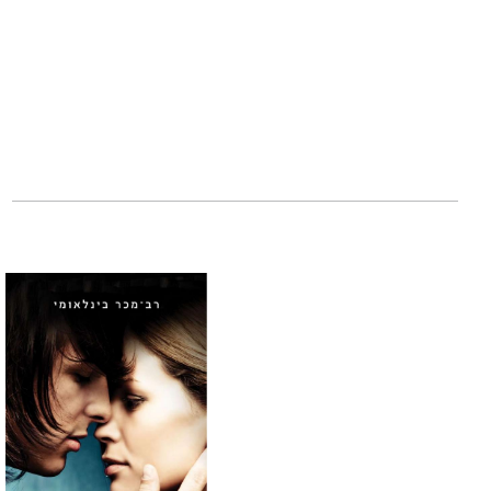
במהלך כפול מצייר
המתארים אותה, את
חילוצה של קרן מלב
גבורתה ואת גבורת
רב־סמל ראשון קרן טנדלר,