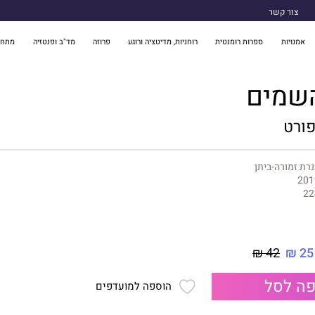
צור קשר
אמנויות
ספרות רומנטית
רוחניות, מדיטציה ורוגע
פרוזה
מד"ב ופנטזיה
מתח 
שמים
פורט
רת זמורה-ביתן
201
22
42 ₪
25 ₪
ה לסל
הוספה למועדפים