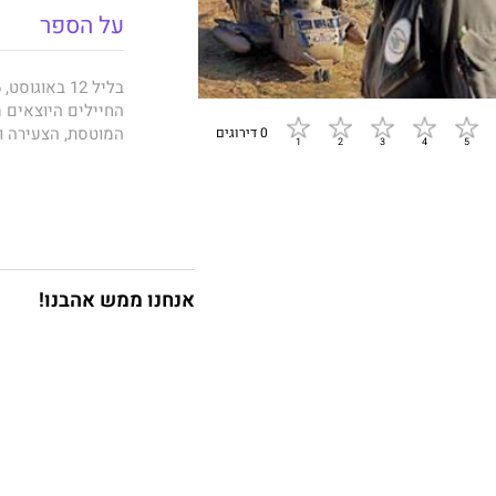
על הספר
החיילים היוצאים מ
המוטסת, הצעירה ו
0 דירוגים
רחלי דור רפפורט
ל
בלילה ההוא. היא ד
וטייסים, חברים ש
העדויות התמקדה בש
אנחנו ממש אהבנו!
מרתק וחשוב על ליל
עלמת השמים
מספר
במערך היסעור, שב
לקידום נשים, ואת 