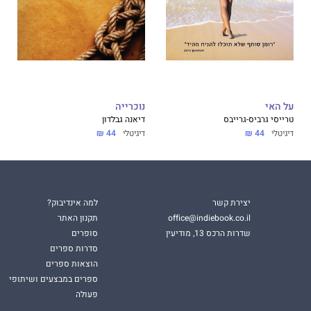
על האי
נוכרייה
טרייסי גרביס-גרייבס
דיאנה גבלדון
דיגיטלי
44 ₪
דיגיטלי
44 ₪
יצירת קשר
למה אינדיבוק?
office@indiebook.co.il
תקנון האתר
שדרות הרכס 13, מודיעין
סופרים
סדרות ספרים
הוצאות ספרים
ספרים במבצעים ושיתופי
פעולה