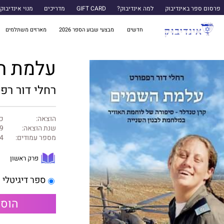
פרסום ספר באינדיבוק
למה אינדיבוק?
GIFT CARD
מדריכים
מנוי אינדיבוק
חדשים
מבצעי שבוע הספר 2026
מארזים משתלמים
עלמת ה
רחלי דור רפ
הוצאה:
כנ
שנת הוצאה:
9
מספר עמודים:
4
פרק ראשון
ספר דיגיטלי
הוספ