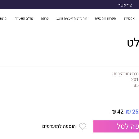
צור קשר
אמנויות
ספרות רומנטית
רוחניות, מדיטציה ורוגע
פרוזה
מד"ב ופנטזיה
מתח 
לט
רת זמורה-ביתן
201
35
42 ₪
25 ₪
ה לסל
הוספה למועדפים