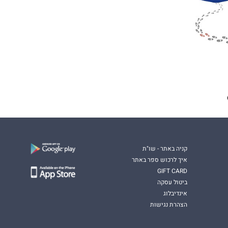
קניה באתר - שו"ת
איך לרכוש ספר באתר
GIFT CARD
ביטול עסקה
אינדיבלוג
הצהרת נגישות