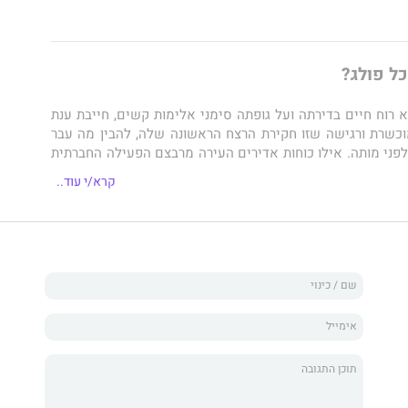
ל פולג?
רוח חיים בדירתה ועל גופתה סימני אלימות קשים, חייבת ענת
כשרת ורגישה שזו חקירת הרצח הראשונה שלה, להבין מה עבר
פני מותה. אילו כוחות אדירים העירה מרבצם הפעילה החברתית
ד ממבקשי המקלט שלהם סייעה עומד מאחורי הפשע? מיהו
קרא/י עוד..
אחריו רדפה, ומה פשר הראיות הסותרות שנמצאו בזירה?
י מודה ברצח, מפקדיה של ענת שָֹשֹים לסגור את התיק, אך היא
אמינה שמיכל פולג, בחורה קטנטונת בעלת כישרון מיוחד לעצבן
סיפור שגדול עליה בכמה מידות. בחברת הבוס המגושם ושובה
את ענת לפענח פאזל קטלני, המורכב מקורבנות ופושעי מלחמה,
דיאליסטים וציניקנים, ארגוני סיוע וארגוני פשע. התמונה
ה פנים אל פנים עם רוע שלא ידעה כמוהו, עם דעות קדומות
מסירות, גדלות נפש ותקווה.
שוזר
ליעד שהם
עלילה מסחררת, רבת פנים ועכשווית, הנעה
 המשפט לחדרי חקירות וממסדרונות הכנסת למשכנות עוני. כמו