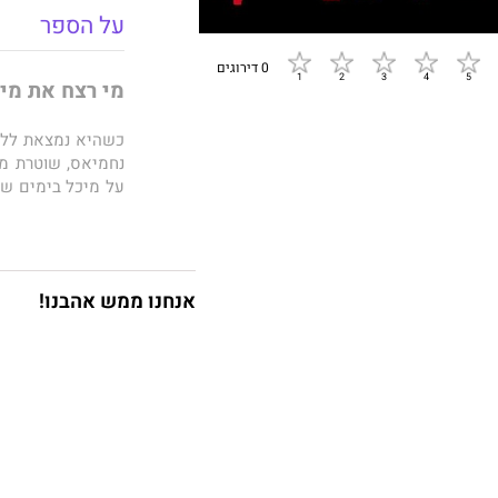
על הספר
0 דירוגים
מי רצח את מיכ
כשהיא נמצאת ללא 
נחמיאס, שוטרת מו
על מיכל בימים של
הנמרצת? האם אח
הבנקאי המסתורי ש
כאשר צעיר אפריקא
אנחנו ממש אהבנו!
חושדת במניעיו ומ
אנשים, הסתבכה ב
הלב של מיכל, יוצ
מלאכים ושדים, אי
שתחשוף תפגיש אות
וגזענות, אך גם עם 
ב
עיר מקלט
שוב 
במיומנות מהיכלות