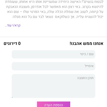
לבטוח בנשים"! האישה היחידה שמעניינת אותו היא אחותו, שעומדת
להינשא בקרוב. באי רצון הוא מאפשר לבל אנדרסן, מעצבת הנאבקת
על קיומה, לעצב את שמלת הכלה שלה, באי הפרטי שלו – שם הוא
יכול להשגיח עליה. אך כשלוקאס נשאר לבד עם בל הוא מגלה
להפתעתו שהבחורה התמימה היא בעצם בחורה מפתה למדי,
קרא/י עוד..
והתוצאה היא רומן סוער. רומן עם השלכות בלתי צפויות...
אנחנו ממש אהבנו!
0 דירוגים
הוספת הערה