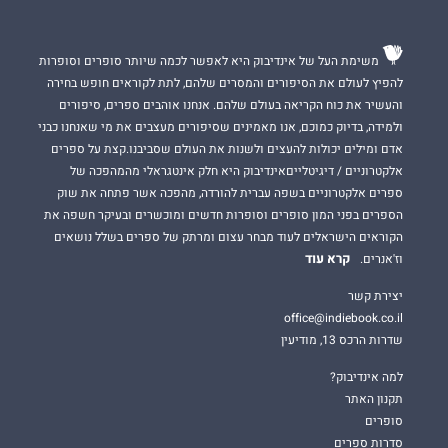
משימת העל של אינדיבוק היא לאפשר לכמה שיותר סופרים וסופרות
להפיץ לעולם את הסיפורים והמסרים שלהם, לתת לקוראים חופש בחירה
והעשיר את כוח הקריאה בעולם שלהם. אנחנו אוהבים ספרים, סיפורים
ולמידה, בדיוק כמוכם, אנו מאמינים שסיפורים מעצבים את מי שאנחנו כבני
אדם ומילים יכולות להעצים ולשנות את העולם שסביבנו.קצת על ספרים
אלקטרוניים / דיגיטלייםאינדיבוק היא חלק אינטגראלי מהמהפכה של
ספרים אלקטרוניים בשפה עברית להורדה, מהפכה אשר פתחה את שוק
הספרים בפני המון סופרים וסופרות חדשים ומוכשרים ובעיקר חשפה את
הקוראים הישראלים לעוד מבחר עצום ומרתק של ספרים בשלל נושאים
קרא עוד
וז'אנרים.
יצירת קשר
office@indiebook.co.il
שדרות הרכס 13, מודיעין
למה אינדיבוק?
תקנון האתר
סופרים
סדרות ספרים