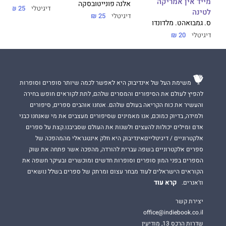
מייד אין אמריקה
אלנה פונייטובסקה
דיגיטלי
25 ₪
לטינה
דיגיטלי
25 ₪
ס. גמבואה
ט. מלדונדו
דיגיטלי
20 ₪
משימת העל של אינדיבוק היא לאפשר לכמה שיותר סופרים וסופרות
להפיץ לעולם את הסיפורים והמסרים שלהם, לתת לקוראים חופש בחירה
והעשיר את כוח הקריאה בעולם שלהם. אנחנו אוהבים ספרים, סיפורים
ולמידה, בדיוק כמוכם, אנו מאמינים שסיפורים מעצבים את מי שאנחנו כבני
אדם ומילים יכולות להעצים ולשנות את העולם שסביבנו.קצת על ספרים
אלקטרוניים / דיגיטלייםאינדיבוק היא חלק אינטגראלי מהמהפכה של
ספרים אלקטרוניים בשפה עברית להורדה, מהפכה אשר פתחה את שוק
הספרים בפני המון סופרים וסופרות חדשים ומוכשרים ובעיקר חשפה את
הקוראים הישראלים לעוד מבחר עצום ומרתק של ספרים בשלל נושאים
קרא עוד
וז'אנרים.
יצירת קשר
office@indiebook.co.il
שדרות הרכס 13, מודיעין