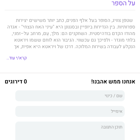
על הספר
שטפן צוויג, הסופר בעל אלף הפנים, כתב יותר משישים יצירות
ספרותיות. בין הנדירות ביופיין ובסגנונן היא "עיני האח הנצחי" - אגדה
מהודו הקדם בודהיסטית. השחקנים הם: מלך, עַם, מרחב על–זמני,
בלתי מוגדר - ולפיכך גם עכשווי. הגיבור הוא לוחם ששמו ויראטא
הנקלע לעבודה בשירות המלוכה. דרכו של ויראטא היא אפית, אך
מסלולו לא רגיל והתפניות בו מהופכות: חייל - שופט - אסיר - נזיר -
קרא/י עוד..
אדם פשוט. ויראטא מחפש יותר מכול את חירותו הנפשית ואת
השחרור מכל אשמה. כל שלבי הנובלה נושאים מטענים קיומיים,
פילוסופיים, עדינים. האנרגיה הספרותית נמצאת - בדומה לעלילה -
בכוח ובשקט שמעבר למילים. “עיני האח הנצחי“ הוא טקסט חריג,
אנחנו ממש אהבנו!
0 דירוגים
“לילי“. קריאתו באיטיות עשויה להעניק הנאה שלווה ומסתורית, לעורר
שאלות, וכמו ביצירות מופת מודרניות, לגלות אמת חמקמקה.