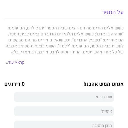
על הספר
כששואלים הורים מה הם רוצים שבית הספר ייתן לילדם, הם עונים:
"שיהיה בן אדם"; כששואלים תלמידים מדוע הם באים לבית הספר,
הם אומרים: "בשביל החברים"; וכששואלים מורים מה הם מבקשים
לעשות בבית הספר, הם עונים: "ללמד". השוני בציפיות מכתיב אכזבה
של כל אחד מהשותפים. החינוך זקוק למבט מורכב, רב־ממדי. בלא
להביא בחשבון את כלל נקודות המבט, לא תצליח מערכת החינוך לתת
קרא/י עוד..
מענה לעומס הציפיות המוטל עליה.
אנחנו ממש אהבנו!
0 דירוגים
עיניים בגב - שישה מבטים על חינוך
בוחן את מערכת החינוך בשש
עיניים: עין של תלמיד, של מורה, של הורה, של מנהל בית ספר, של
מנהל מערכת החינוך בירושלים שהיא הגדולה בארץ ובעין הצופה פני
העתיד. כמו מבט על קובייה בעלת שש צלעות, זהו מבט המבקש
להקיף את המורכבות של החינוך מכל צדדיו ולהציע דרכים מעשיות
לשיפור ולשינוי עמוק. השילוב בין הזווית האישית לבין התובנות
העקרוניות שזור בספר והופך אותו לחדשני ובעל ערך לאנשי חינוך,
לאוהבי חינוך ולשותפים החשובים ביותר של מערכת החינוך —