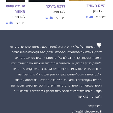
היינו העתיד
הנערה שהשארת
ללכת בדרכך
מאחור
יעל נאמן
ג'וג'ו מויס
ג'וג'ו מויס
דיגיטלי
48 ₪
דיגיטלי
48 ₪
דיגיטלי
48 ₪
משימת העל של אינדיבוק היא לאפשר לכמה שיותר סופרים וסופרות
להפיץ לעולם את הסיפורים והמסרים שלהם, לתת לקוראים חופש בחירה
והעשיר את כוח הקריאה בעולם שלהם. אנחנו אוהבים ספרים, סיפורים
ולמידה, בדיוק כמוכם, אנו מאמינים שסיפורים מעצבים את מי שאנחנו כבני
אדם ומילים יכולות להעצים ולשנות את העולם שסביבנו.קצת על ספרים
אלקטרוניים / דיגיטלייםאינדיבוק היא חלק אינטגראלי מהמהפכה של
ספרים אלקטרוניים בשפה עברית להורדה, מהפכה אשר פתחה את שוק
הספרים בפני המון סופרים וסופרות חדשים ומוכשרים ובעיקר חשפה את
הקוראים הישראלים לעוד מבחר עצום ומרתק של ספרים בשלל נושאים
קרא עוד
וז'אנרים.
יצירת קשר
office@indiebook.co.il