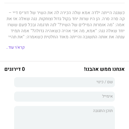
כשנגה הייתה ילדה אמא שלה הכירה לה את השיר של דוריס דיי –
קה סרה סרה. הן היו שרות יחד בקול גדול וצוחקות. נגה שאלה אז את
אמה: "מה אומרות המילים של השיר?" לנה תרגמה ובכל פעם ששרו
יחד שאלה נגה: "אמא, מה אני אהיה כשאהיה גדולה?" אמה תמיד
ענתה את אותה התשובה והייתה מאוד החלטית כשאמרה: "את תהיי
כל מה שאת רוצה!"
קרא/י עוד..
האומנם?
לנגה, גיבורת הספר יש הכול: משרה טובה, שני ילדים, בעל כריזמתי
אנחנו ממש אהבנו!
0 דירוגים
וחתיך ובית שהם בדיוק קנו, אלא שמשהו בנגה נשבר. שוב ושוב היא
חולמת חלום ובו היא רצה על מסוע בשדה התעופה אבל לא מצליחה
להגיע לטיסה. היא מתחילה להבין שיש סיפור הרבה יותר גדול שאיש
אינו מספר. רגע לפני שהיא מאבדת תקווה היא מבינה מה עליה
לעשות.
קרן ליטני
חוקרת את עולם העבודה העתידי ברומן רצוף רגעים קומיים
שבמרכזו שלוש דמויות: יזמת בתחילת דרכה, מדען זוכה פרס נובל
בכלכלה התנהגותית, שנקלע לתפקיד המנטור שלה, ובעל שונא