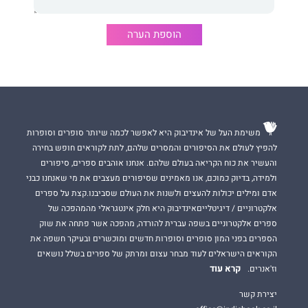
סיכונים וחסר גמישות מחשבתית. בהומור מושחז רוקחת ליטני חזון
אופטימי ומעורר השראה לדור שלם של אנשים שנולדו במאה ה־ 20
הוספת הערה
אך נגזר עליהם לחיות במאה ה־ 21.
"
עידן היוצרים
הוא רומן העוסק בזהות ומהות בעידן המהפכה
התעשייתית הרביעית, הגל הטכנולוגי המסעיר ביותר שידע העולם".
יוסי סוכרי, סופר
משימת העל של אינדיבוק היא לאפשר לכמה שיותר סופרים וסופרות
להפיץ לעולם את הסיפורים והמסרים שלהם, לתת לקוראים חופש בחירה
והעשיר את כוח הקריאה בעולם שלהם. אנחנו אוהבים ספרים, סיפורים
ולמידה, בדיוק כמוכם, אנו מאמינים שסיפורים מעצבים את מי שאנחנו כבני
"אחד מהספרים החשובים של השנה הוא ספרה של
קרן ליטני
, יועצת
אדם ומילים יכולות להעצים ולשנות את העולם שסביבנו.קצת על ספרים
ומרצה בחסד, פמיניסטית במעשים ולא רק בדיבורים. קראתי אותו
ביום אחד בנשימה עצורה. נדיר למצוא ספר כה מהנה ומועיל לקריירה
אלקטרוניים / דיגיטלייםאינדיבוק היא חלק אינטגראלי מהמהפכה של
של כולנו".
ספרים אלקטרוניים בשפה עברית להורדה, מהפכה אשר פתחה את שוק
ד"ר אשר עידן, עתידן
הספרים בפני המון סופרים וסופרות חדשים ומוכשרים ובעיקר חשפה את
הקוראים הישראלים לעוד מבחר עצום ומרתק של ספרים בשלל נושאים
קרא עוד
וז'אנרים.
יצירת קשר