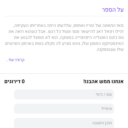
על הספר
מאז התאונה של הוריו ואחותו, שלדעתו היתה באחריותו העקיפה,
דנילו רפאל דאג להישאר סגור ונטול כל רגש. אבל כשהוא רואה את
טס ג'ונס האנגליה היפהפייה במצוקה, הוא לא מסוגל לכבוש את
האינסטינקט המגונן שלו, והוא מציע לה מקלט בטוח בארמון המרשים
שלו שבטוסקנה.
טס היא אולי תמימה, אך היא יודעת איזה גבר היא רוצה,
קרא/י עוד..
והאריסטוקרט האיטלקי הזה, לא משנה עד כמה הוא סקסי בדרכו
הקודרת, אינו כזה. אבל כשימי הקיץ החמים הופכים ללילות לוהטים,
טס הולכת ונכנעת לדנילו. תשוקתם משנה את טס באופן ניכר, אך
אנחנו ממש אהבנו!
0 דירוגים
בסוף היא תאלץ לעזוב, אלא אם כן דנילו ירפה מהעבר שבולם אותו
מלהמשיך הלאה...