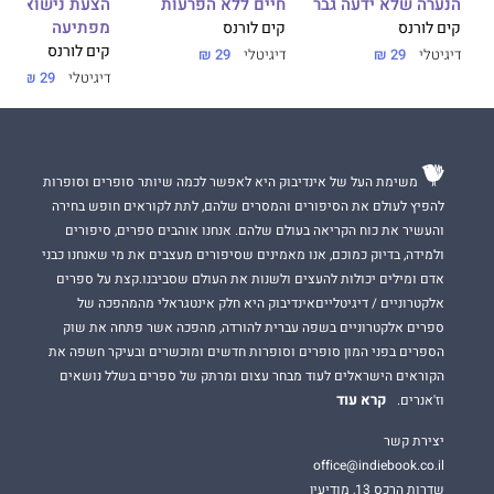
הנערה שלא ידעה גבר
חיים ללא הפרעות
הצעת נישואים
מפתיעה
קים לורנס
קים לורנס
קים לורנס
דיגיטלי
29 ₪
דיגיטלי
29 ₪
דיגיטלי
29 ₪
משימת העל של אינדיבוק היא לאפשר לכמה שיותר סופרים וסופרות
להפיץ לעולם את הסיפורים והמסרים שלהם, לתת לקוראים חופש בחירה
והעשיר את כוח הקריאה בעולם שלהם. אנחנו אוהבים ספרים, סיפורים
ולמידה, בדיוק כמוכם, אנו מאמינים שסיפורים מעצבים את מי שאנחנו כבני
אדם ומילים יכולות להעצים ולשנות את העולם שסביבנו.קצת על ספרים
אלקטרוניים / דיגיטלייםאינדיבוק היא חלק אינטגראלי מהמהפכה של
ספרים אלקטרוניים בשפה עברית להורדה, מהפכה אשר פתחה את שוק
הספרים בפני המון סופרים וסופרות חדשים ומוכשרים ובעיקר חשפה את
הקוראים הישראלים לעוד מבחר עצום ומרתק של ספרים בשלל נושאים
קרא עוד
וז'אנרים.
יצירת קשר
office@indiebook.co.il
שדרות הרכס 13, מודיעין