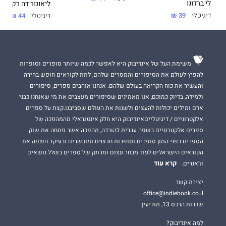
לי ברדוגו
ליאונור דה רקונדו
דיגיטלי
39 ₪
דיגיטלי
44 ₪
משימת העל של אינדיבוק היא לאפשר לכמה שיותר סופרים וסופרות
להפיץ לעולם את הסיפורים והמסרים שלהם, לתת לקוראים חופש בחירה
והעשיר את כוח הקריאה בעולם שלהם. אנחנו אוהבים ספרים, סיפורים
ולמידה, בדיוק כמוכם, אנו מאמינים שסיפורים מעצבים את מי שאנחנו כבני
אדם ומילים יכולות להעצים ולשנות את העולם שסביבנו.קצת על ספרים
אלקטרוניים / דיגיטלייםאינדיבוק היא חלק אינטגראלי מהמהפכה של
ספרים אלקטרוניים בשפה עברית להורדה, מהפכה אשר פתחה את שוק
הספרים בפני המון סופרים וסופרות חדשים ומוכשרים ובעיקר חשפה את
הקוראים הישראלים לעוד מבחר עצום ומרתק של ספרים בשלל נושאים
קרא עוד
וז'אנרים.
יצירת קשר
office@indiebook.co.il
שדרות הרכס 13, מודיעין
למה אינדיבוק?