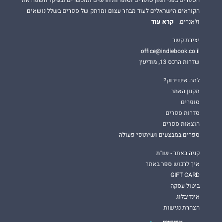
הקוראים הישראלים לעוד מבחר עצום ומרתק של ספרים בשלל נושאים
קרא עוד
וז'אנרים.
יצירת קשר
office@indiebook.co.il
שדרות הרכס 13, מודיעין
למה אינדיבוק?
תקנון האתר
סופרים
סדרות ספרים
הוצאות ספרים
ספרים במבצעים ושיתופי פעולה
קניה באתר - שו"ת
איך לרכוש ספר באתר
GIFT CARD
ביטול עסקה
אינדיבלוג
הצהרת נגישות