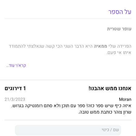
על הספר
עופר שטרית
הפרידה שלי
ממאיה
היא הדבר השני הכי קשה שנאלצתי להתמודד
איתו אי פעם.
עם הדבר הראשון, זה שהרס אותנו, אני עדיין מנסה להשלים.
קרא/י עוד..
גברת שמחה שטרית, הידועה יותר בכינויה ׳אימא', לא מוכנה לקבל את
העובדה שנפרדנו ולא מפסיקה להתערב לנו בחיים, ולכן אין לי ברירה
אלא לנקוט פעולות אסרטיביות כדי לשנות את המצב.
אנחנו ממש אהבנו!
1 דירוגים
החיים שלי עדיין בסערה ואם יש משהו שאני צריך שיקרה, זה
21/3/2023
Moran
שהאבק ישקע.
איזה כיף שיש ספר כזה! ספר עם תוכן ולא סתם רומנטיקה בגרוש.
שרון צוהר כותבת ממש טובה.
אני מנוול? אולי.
נתתי לה את הלב שלי על מגש כבר מזמן, כל מה שאני מנסה לעשות
זה לשמור על חלק קטן ממנו.