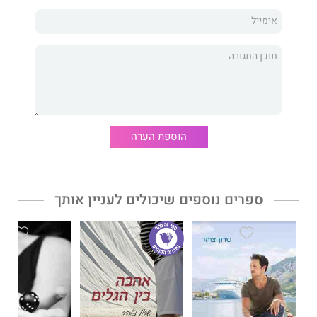
מאיה שטרית
כשפגשתי את
עופר
, שאלתי אם הוא הולך לשבור לי את הלב. ״בחיים
הוספת הערה
לא,״ הוא הבטיח.
בסוף עופר כן שבר לי את הלב ואני שברתי לו את הלב ואולי הייתה זו
המציאות ששברה אותנו, אבל הגיע הזמן לאסוף את השברים
ולהתחיל להרגיש נורמלית שוב.
ספרים נוספים שיכולים לעניין אותך
אני אצליח? אולי.
האם זה נורמלי שהאדם שפעם אהבתי יותר מכול רוצה להרוס לי את
החיים?
האם אי פעם אוכל לסלוח לו על כל מה שהוא עשה?