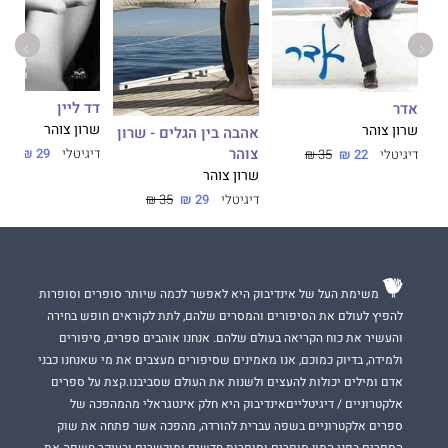
עד שהאבק ישקע
הוא רומן סוחף ומרגש על זוג הנלחם על אהבתו גם
לנוכח המשברים הגדולים ביותר.
דד ליין
אדר
שרון צוהר
שרון צוהר
אהבה בין הגלים - שרון
זה ספרה השלושה־עשר של סופרת רבי המכר,
שרון צוהר
, שכתבה בין
צוהר
דיגיטלי
29 ₪
35 ₪
דיגיטלי
22 ₪
35 ₪
היתר גם את
כשהגלים מתחזקים
,
מלאכים מעל העיר
, דואט
רבות
שרון צוהר
הדרכים,
האמת שבפנים וחולות נודדים.
דיגיטלי
29 ₪
35 ₪
משימת העל של אינדיבוק היא לאפשר לכמה שיותר סופרים וסופרות
להפיץ לעולם את הסיפורים והמסרים שלהם, לתת לקוראים חופש בחירה
והעשיר את כוח הקריאה בעולם שלהם. אנחנו אוהבים ספרים, סיפורים
ולמידה, בדיוק כמוכם, אנו מאמינים שסיפורים מעצבים את מי שאנחנו כבני
אדם ומילים יכולות להעצים ולשנות את העולם שסביבנו.קצת על ספרים
אלקטרוניים / דיגיטלייםאינדיבוק היא חלק אינטגראלי מהמהפכה של
ספרים אלקטרוניים בשפה עברית להורדה, מהפכה אשר פתחה את שוק
הספרים בפני המון סופרים וסופרות חדשים ומוכשרים ובעיקר חשפה את