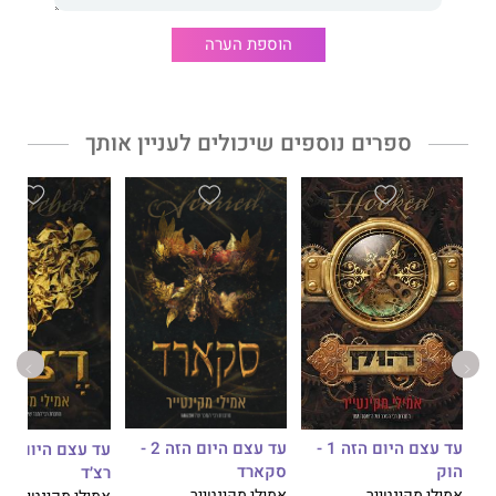
***
הוספת הערה
קרוסד
הוא רומן עכשווי אפלולי והספר החמישי בסדרת
עד עצם
היום הזה
. ריטלינג מהפנט וסוחף בהשראת הגיבן מנוטרדאם. קדמו לו
הספרים:
הוּק
,
סקארד
,
רצ'ד
ו
טוויסטד
, אשר יכולים להיקרא בכל
ספרים נוספים שיכולים לעניין אותך
סדר שהוא.
זה 4 -
עד עצם היום הזה 2 -
עד עצם היום הזה 1 -
סקארד
הוּק
רצ׳ד
אמילי מקינטייר