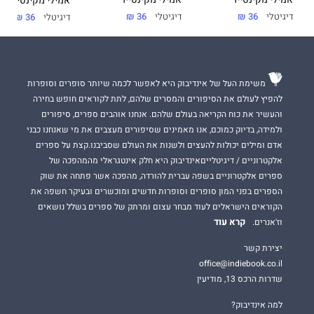
אמילי מקינטייר
אמילי מקינטייר
דיגיטלי
36 ₪
דיגיטלי
36 ₪
דיגיטלי
36 ₪
משימת העל של אינדיבוק היא לאפשר לכמה שיותר סופרים וסופרות
להפיץ לעולם את הסיפורים והמסרים שלהם, לתת לקוראים חופש בחירה
והעשיר את כוח הקריאה בעולם שלהם. אנחנו אוהבים ספרים, סיפורים
ולמידה, בדיוק כמוכם, אנו מאמינים שסיפורים מעצבים את מי שאנחנו כבני
אדם ומילים יכולות להעצים ולשנות את העולם שסביבנו.קצת על ספרים
אלקטרוניים / דיגיטלייםאינדיבוק היא חלק אינטגראלי מהמהפכה של
ספרים אלקטרוניים בשפה עברית להורדה, מהפכה אשר פתחה את שוק
הספרים בפני המון סופרים וסופרות חדשים ומוכשרים ובעיקר חשפה את
הקוראים הישראלים לעוד מבחר עצום ומרתק של ספרים בשלל נושאים
קרא עוד
וז'אנרים.
יצירת קשר
office@indiebook.co.il
שדרות הרכס 13, מודיעין
למה אינדיבוק?