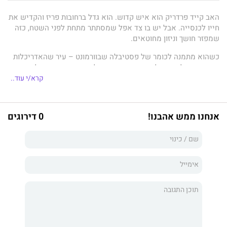
האב קייד פרדריק הוא איש קדוש. הוא גדל ברחובות פריז והקדיש את
חייו לכנסייה. אבל יש בו צד אפל שמסתתר מתחת לפני השטח, כזה
שמפזר חושך וניזון מחוטאים.
כשהוא מתמנה לכומר של פסטיבלה שבוורמונט – עיר שהאדריכלות
בה יפה, אבל היא מלאה בייאוש – המפלצת שבו מתעוררת לחיים
ותובעת ממנו לטהר את המקום מחטאים ומרשע.
קרא/י עוד..
אמאיה פאקט היא היפהפייה המסתורית של פסטיבלה. היא מבלה
את ימיה בטיפול באחיה הצעיר, ובלילות הופכת לרקדנית אקזוטית
אנחנו ממש אהבנו!
0 דירוגים
בשם אזמרלדה, שמתנועעת מול עיניים חמדניות ושפתיים חסרות
בושה. היא משתוקקת לאהבה, אבל מתרחקת מחברת אנשים מפחד
לחוות שוב נטישה.
כשעיניו של האב קייד נוחתות על אמאיה, הוא מרגיש לכוד ומשוכנע
שהיא משתמשת בכשפים כדי לפתות אותו. הוא לא יכול לחשוב על
שום דבר, אלא רק עליה.
והפיתוי הוא פילגש הרסנית לאמונה שלו.
אמאיה היא החולשה שלו, ולכן הוא מחליט להרוס אותה... גם אם זה
אומר להרוג את האישה היחידה שיאהב אי פעם.