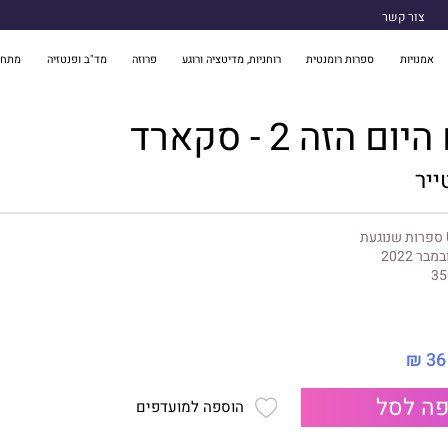
צור קשר
אמנויות
ספרות רומנטית
רוחניות, מדיטציה ורוגע
פרוזה
מד"ב ופנטזיה
מתח 
 הזה 2 - סקארד
ייר
געת
במבר 2022
35
36 ₪
ה לסל
הוספה למועדפים