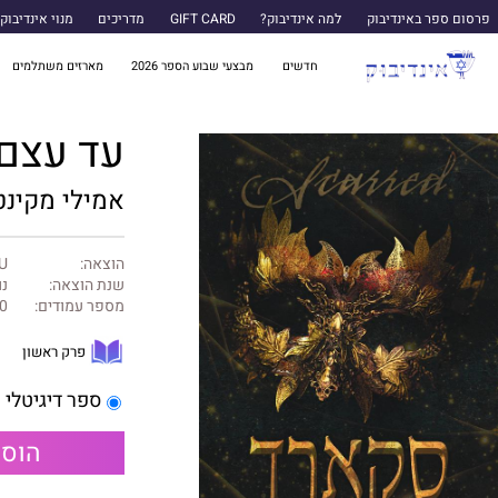
פרסום ספר באינדיבוק
למה אינדיבוק?
GIFT CARD
מדריכים
מנוי אינדיבוק
חדשים
מבצעי שבוע הספר 2026
מארזים משתלמים
עד עצם היום
אמילי מקינט
הוצאה:
U ספרות שנו
שנת הוצאה:
נו
מספר עמודים:
0
פרק ראשון
ספר דיגיטלי
הוספ