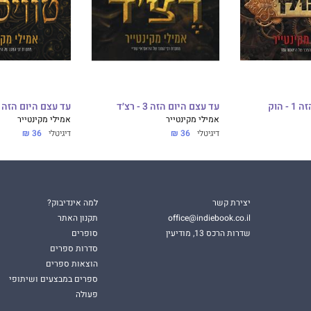
הוּק
עד עצם היום הזה 3 - רצ׳ד
עד עצם היום הזה 4 - טוויסטד
אמילי מקינטייר
אמילי מקינטייר
דיגיטלי
36 ₪
דיגיטלי
36 ₪
יצירת קשר
למה אינדיבוק?
office@indiebook.co.il
תקנון האתר
שדרות הרכס 13, מודיעין
סופרים
סדרות ספרים
הוצאות ספרים
ספרים במבצעים ושיתופי
פעולה