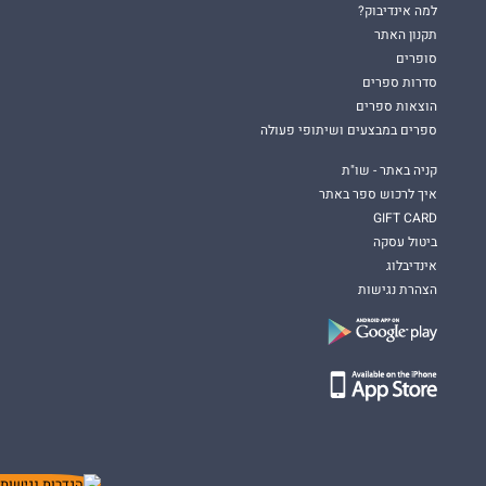
למה אינדיבוק?
מקינטייר
, אשר טוותה ביד אומן עיבודים לאגדות בהשראת גדולי
תקנון האתר
הנבלים האהובים עלינו. ספריה בסדרת
עד עצם היום הזה
, שבה כל
סופרים
כרך הוא בעל סוף סגור ויכול להיקרא כיחיד, העפילו לרשימת 15
סדרות ספרים
הספרים הנמכרים ביותר באמזון. קדם לו הספר
הוּק
.
הוצאות ספרים
ספרים במבצעים ושיתופי פעולה
רצ'ד
קניה באתר - שו"ת
איך לרכוש ספר באתר
0 מתעניינים בספר
GIFT CARD
ביטול עסקה
עד עצם היום הזה 3 - רצ׳ד
אינדיבלוג
הצהרת נגישות
אמילי מקינטייר
הוצאה:
U ספרות שנוגעת
שנת הוצאה:אפריל 2023
מספר עמודים:310