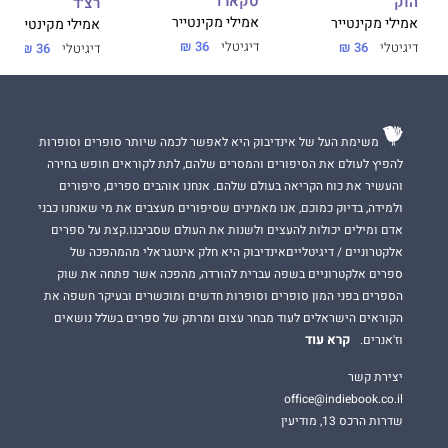
סקארד
הוּק
רצ׳ד
כשאביהם מת, מייקל מתכוון לתפוס את מקומו המובטח וטריסטן
אמילי מקינטייר
אמילי מקינטייר
אמילי מקינטייר
מתכוון לגזול אותו ממנו.
דיגיטלי
36 ₪
דיגיטלי
36 ₪
דיגיטלי
36 ₪
בתור מנהיג המרד החשאי, טריסטן לא יבחל באמצעים כדי לשים קץ
לשלטונו של אחיו. אבל כשארוסתו החדשה של מייקל, ליידי שרה
ביטרו, מגיעה, טריסטן נקלע למלחמה מסוג חדש. מלחמה שמאלצת
אותו לבחור מה חשוב יותר – הכתר או האישה שעומדת לענוד אותו.
משימת העל של אינדיבוק היא לאפשר לכמה שיותר סופרים וסופרות
לשרה יש תוכנית אחת ויחידה – להינשא למלך ולמחוק את זכר
להפיץ לעולם את הסיפורים והמסרים שלהם, לתת לקוראים חופש בחירה
שושלת פאסה מעל פני האדמה, גם אם תיאלץ לשלם על כך בחייה.
והעשיר את כוח הקריאה בעולם שלהם. אנחנו אוהבים ספרים, סיפורים
ולמידה, בדיוק כמוכם, אנו מאמינים שסיפורים מעצבים את מי שאנחנו כבני
אבל היא לא מצפה לנסיך המצולק.
אדם ומילים יכולות להעצים ולשנות את העולם שסביבנו.קצת על ספרים
אלקטרוניים / דיגיטלייםאינדיבוק היא חלק אינטגראלי מהמהפכה של
הוא מסוכן, מחוץ לתחום ואחד הגברים שהיא נשלחה לחסל.
ספרים אלקטרוניים בשפה עברית להורדה, מהפכה אשר פתחה את שוק
אלא שהגבול בין שנאה לתשוקה דק מאי פעם וכשהסודות נחשפים,
הספרים בפני המון סופרים וסופרות חדשים ומוכשרים ובעיקר חשפה את
שרה מתחילה לפקפק במי עליה לסמוך.
הקוראים הישראלים לעוד מבחר עצום ומרתק של ספרים בשלל נושאים
קרא עוד
וז'אנרים.
האם היא תממש את הנקמה שבוערת בה? או תיכנע לנבל שמעולם
לא הייתה אמורה לאהוב...?
יצירת קשר
office@indiebook.co.il
***
שדרות הרכס 13, מודיעין
סקארד
הוא רומן נקמה לוהט ומלכותי מאת סופרת רבי־המכר
אמילי