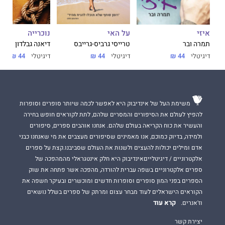
על האי
נוכרייה
איזי
טרייסי גרביס-גרייבס
דיאנה גבלדון
תמרה ובר
דיגיטלי
44 ₪
דיגיטלי
44 ₪
דיגיטלי
44 ₪
משימת העל של אינדיבוק היא לאפשר לכמה שיותר סופרים וסופרות
להפיץ לעולם את הסיפורים והמסרים שלהם, לתת לקוראים חופש בחירה
והעשיר את כוח הקריאה בעולם שלהם. אנחנו אוהבים ספרים, סיפורים
ולמידה, בדיוק כמוכם, אנו מאמינים שסיפורים מעצבים את מי שאנחנו כבני
אדם ומילים יכולות להעצים ולשנות את העולם שסביבנו.קצת על ספרים
אלקטרוניים / דיגיטלייםאינדיבוק היא חלק אינטגראלי מהמהפכה של
ספרים אלקטרוניים בשפה עברית להורדה, מהפכה אשר פתחה את שוק
הספרים בפני המון סופרים וסופרות חדשים ומוכשרים ובעיקר חשפה את
הקוראים הישראלים לעוד מבחר עצום ומרתק של ספרים בשלל נושאים
קרא עוד
וז'אנרים.
יצירת קשר