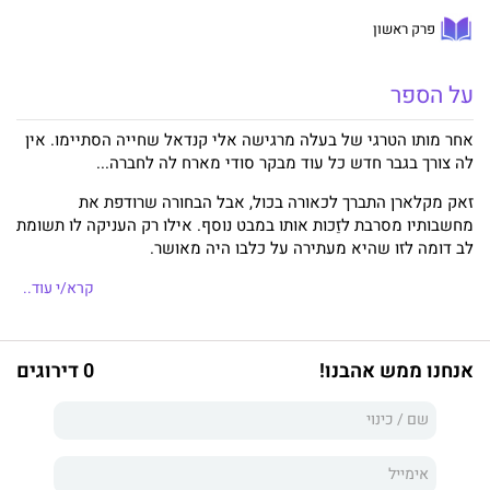
פרק ראשון
על הספר
אחר מותו הטרגי של בעלה מרגישה אלי קנדאל שחייה הסתיימו. אין
לה צורך בגבר חדש כל עוד מבקר סודי מארח לה לחברה...
זאק מקלארן התברך לכאורה בכול, אבל הבחורה שרודפת את
מחשבותיו מסרבת לזַכות אותו במבט נוסף. אילו רק העניקה לו תשומת
לב דומה לזו שהיא מעתירה על כלבו היה מאושר.
עד הירח ובחזרה הוא מסע שעוברת אישה המאבדת את היקר לה
קרא/י עוד..
מכול ולומדת להתאהב מחדש בחיים.
ג'יל מאנסל גרה בבריסטול עם בן זוגה וילדיה וכותבת במשרה מלאה,
אנחנו ממש אהבנו!
0 דירוגים
כשאינה צופה בטלוויזיה, אוכלת סוכריות גומי, מתפעלת משחקני
הרוגבי שמתאמנים במגרשי הספורט מאחורי ביתה ומבלה שעות
באינטרנט, בציוצים בטוויטר או בהשתאות מריבוי הסופרים המנהלים
בלוג. כלומר, היא כותבת רק כמוצא אחרון.